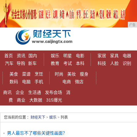
广告
首页
资讯
国内
娱乐
明星
电影
家居
家具
电器
汽车
导购
新车
教育
考试
本科
科技
人脸
识别
美食
菜谱
烹饪
时尚
美妆
瘦身
数码
电脑
手机
电商
微店
商讯
企业
生活通
发布会场
消
费
商业
大数据
315爆光
您当前的位置 ：
财经天下
>
娱乐
> 列表
男人最忘不了哪些关键性画面？