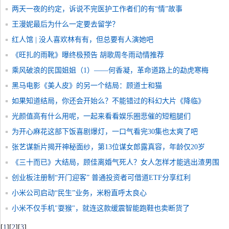
两天一夜的约定，诉说不完医护工作者们的有“情”故事
王漫妮最后为什么一定要去留学？
红人馆 | 没人喜欢林有有，但总要有人演她吧
《旺扎的雨靴》曝终极预告 胡歌周冬雨动情推荐
乘风破浪的民国姐姐（1）——何香凝，革命道路上的勐虎寒梅
黑马电影《美人皮》的另一个结局：顾道士和猫
如果知道结局，你还会开始么？不能错过的科幻大片《降临》
光颜值高有什么用呢，一起来看看娱乐圈悲催的短粗腿们
为开心麻花这部下饭喜剧爆灯，一口气看完30集也太爽了吧
张艺谋新片揭开神秘面纱，第13位谋女郎露真容，年龄仅20岁
《三十而已》大结局，顾佳离婚气死人？女人怎样才能逃出渣男围
城
创业板注册制“开门迎客” 普通投资者可借道ETF分享红利
小米公司启动“民生”业务，米粉直呼太良心
小米不仅手机"耍猴"，就连这款缓震智能跑鞋也卖断货了
[
1
]
[
2
]
[
3
]