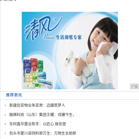
广告
推荐资讯
新疆信安物业朱亚男：边疆筑梦人
融梯科技（山东）集团王耀：戎耀今生，
东阿鑫华置业陈冬：以匠心 致安居
包头市蒙川诺饲料郭万生：万物生长助新