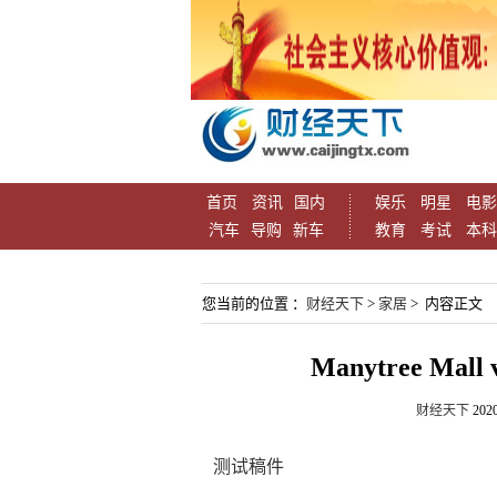
首页
资讯
国内
娱乐
明星
电影
汽车
导购
新车
教育
考试
本科
您当前的位置 ：
财经天下
>
家居
> 内容正文
Manytree Ma
财经天下
2020
测试稿件