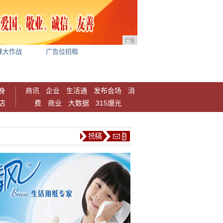
广告
球大作战
广告位招租
身
商讯
企业
生活通
发布会场
消
店
费
商业
大数据
315爆光