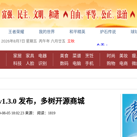
王者荣耀
我的世界
和平精英
炉石传说
球
2026年8月7日
星期五
丙午年 六月廿五
立秋
家居
家具
电器
美食
菜谱
烹饪
时尚
美妆
瘦
科技
人脸
识别
数码
电脑
手机
购物
电商
微
ll v1.3.0 发布，多树开源商城
-08-05 18:02:23
来源：
阅读：1819