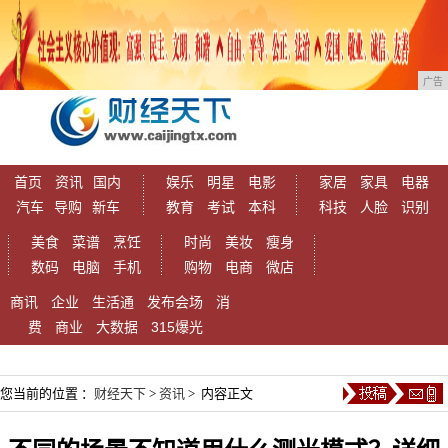
广告
首页
资讯
国内
娱乐
明星
电影
家居
家具
电器
汽车
导购
新车
教育
考试
本科
科技
人脸
识别
美食
菜谱
烹饪
时尚
美妆
瘦身
数码
电脑
手机
购物
电商
微店
商讯
企业
生活通
发布会场
消
费
商业
大数据
315爆光
您当前的位置 ：
财经天下
>
资讯
> 内容正文