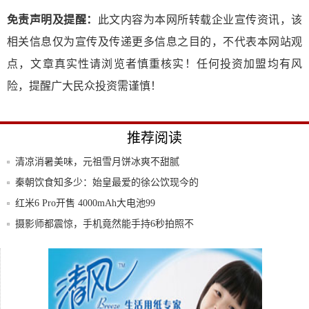
免责声明及提醒：
此文内容为本网所转载企业宣传资讯，该
相关信息仅为宣传及传递更多信息之目的，不代表本网站观
点，文章真实性请浏览者慎重核实！任何投资加盟均有风
险，提醒广大民众投资需谨慎！
推荐阅读
清凉消暑美味，元祖雪月饼冰爽不甜腻
秦朝饮食知多少：始皇最爱的徐公饮现今的
酸梅汤
红米6 Pro开售 4000mAh大电池99
摄影师都震惊，手机竟然能手持6秒拍照不
抖？！
中国电信5G手机套餐资费曝光：199元起，
5
助力企业数字化转型 天九老板云赋能独角
兽迸发