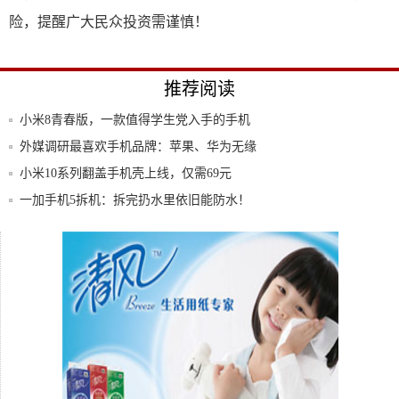
险，提醒广大民众投资需谨慎！
推荐阅读
小米8青春版，一款值得学生党入手的手机
外媒调研最喜欢手机品牌：苹果、华为无缘
榜首，
小米10系列翻盖手机壳上线，仅需69元
一加手机5拆机：拆完扔水里依旧能防水！
外媒评2018年最受欢迎20款手机，这个品牌
跟谁学入驻徐庄高新区合作签约仪式成功举
办