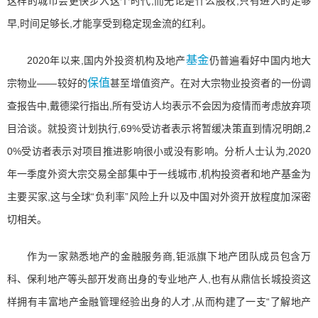
这样的城市会更快步入这个时代,而无论是什么股权,只有进入的足够
早,时间足够长,才能享受到稳定现金流的红利。
基金
2020年以来,国内外投资机构及地产
仍普遍看好中国内地大
保值
宗物业——较好的
甚至增值资产。在对大宗物业投资者的一份调
查报告中,戴德梁行指出,所有受访人均表示不会因为疫情而考虑放弃项
目洽谈。就投资计划执行,69%受访者表示将暂缓决策直到情况明朗,2
0%受访者表示对项目推进影响很小或没有影响。分析人士认为,2020
年一季度外资大宗交易全部集中于一线城市,机构投资者和地产基金为
主要买家,这与全球“负利率”风险上升以及中国对外资开放程度加深密
切相关。
作为一家熟悉地产的金融服务商,钜派旗下地产团队成员包含万
科、保利地产等头部开发商出身的专业地产人,也有从鼎信长城投资这
样拥有丰富地产金融管理经验出身的人才,从而构建了一支“了解地产