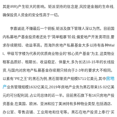
其是IRR)产生较大的影响。钜派坚持的信念是,风控是金融的生命线,
确保投资人资金的安全性高于一切。
李嘉诚说,不赚最后一个铜板,钜派及旗下管理人深以为然。目前国
内私募地产基金投资者还处于“简单粗暴”阶段,偏爱地产开发类项目,要
求存续期短、收益率高。而海外房地产私募基金大多以持有各种Mal
l、甲级写字楼为代表的优质商业物业的“核心资产基金”为主,这类物业
租客品质好、租期长、收益稳定、体量大,多为长达10-15年的长线投
资,与国内对房地产私募基金存续期只倾向于2-3年的要求大不相同。
房地
以素有“PE之王”的黑石为例,黑石管理资产规模5711亿美元,其中
产
业务管理规模1632亿美元,2019年房地产业务为黑石带来15.02亿美
元的可分配利润,占公司总体的近一半。目前黑石旗下有16只房地产投
资基金,在美国、欧洲、亚洲和拉丁美洲持有多种物业类型,包括酒店、
办公室、零售店铺、工业用地和住宅等。黑石在地产投资上奉行“买