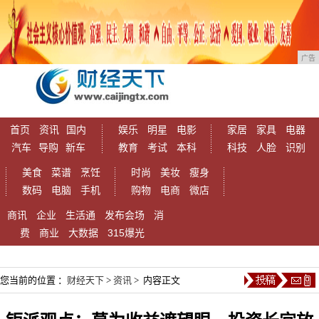
广告
首页
资讯
国内
娱乐
明星
电影
家居
家具
电器
汽车
导购
新车
教育
考试
本科
科技
人脸
识别
美食
菜谱
烹饪
时尚
美妆
瘦身
数码
电脑
手机
购物
电商
微店
商讯
企业
生活通
发布会场
消
费
商业
大数据
315爆光
您当前的位置 ：
财经天下
>
资讯
> 内容正文