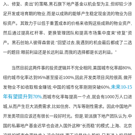
入、修复、卖出”的策略,黑石旗下地产基金以机会型为主,但却较少涉
足开发或培育期的物业,而是以成熟的能够产生稳定现金流的物业为目
标资产。其致力于以低于重置成本的价格来收购这些成熟的物业资产,
然后通过提高杠杆率、更换管理团队和提高市场集中度来“修复”资
产。黑石创始人彼得森曾说:“回望过去,我遇到的机会最后都成了二选
一的题目:眼前利益还是长远利益,而我的选择都是长远利益。”
当然目前这两件事的投资逻辑并不完全相同,美国城市化率超80%,
纽约城市化率达到95%甚至接近100%,因此开发类项目风险很高,做开
未来10-15
发物业不如收取租金赚钱;中国的城市化率刚刚突破60%,
年有望提升到70%
,而城市化率每提高一个点,就会有1000万人口进
城,从而产生巨大消费需求,比如住房、汽车等刚性需求。因此中国地产
开发类项目应该还有很长一段好时光。但是,钜派旗下地产团队认为,中
国的私募地产基金迟早也会进入国外这种“长而稳”的模式,上海、北京