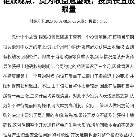
钜派观点：莫为收益遮望眼，投资长宜放
眼量
财经天下
2020-06-09 08:57:05
来源：
阅读：1405
先说个小故事,钜派投资集团旗下曾有一个投资项目,在该项目前期
投资谈判中双方约定,投资九个月时间内开发商必须获得土地确权,否则
有权触发回购条件。但由于当地政府等多重因素,实际情况是该开发商
最终获得土地确权的时间比合同约定的期限延迟了三个月,因此管理人
在投资期第十一个月的时候,向该开发商正式提出了提前退出的要求,并
顺利提前获利退出。不过,由于该项目整体质量较高,因此在后期销售中
房价一再上涨,三次开盘均实现清盘。对此不少投资人表达遗憾之意,认
为如不进行提前回购操作,可大幅提高利润。实际上,管理人做出提前回
购的决定主要出于两方面的考虑:首先,如果该开发商不能及时获得土地
确权,这对后期整个开发进程将会产生重大影响,增加回收本金的不确定
性及产生资金安全性问题的可能性;其次延期也会对整个投资收益(尤