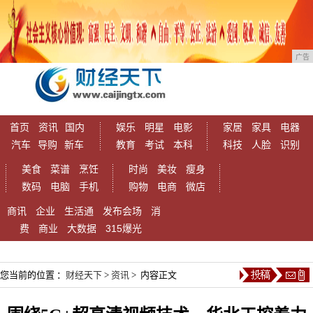
广告
首页
资讯
国内
娱乐
明星
电影
家居
家具
电器
汽车
导购
新车
教育
考试
本科
科技
人脸
识别
美食
菜谱
烹饪
时尚
美妆
瘦身
数码
电脑
手机
购物
电商
微店
商讯
企业
生活通
发布会场
消
费
商业
大数据
315爆光
您当前的位置 ：
财经天下
>
资讯
> 内容正文