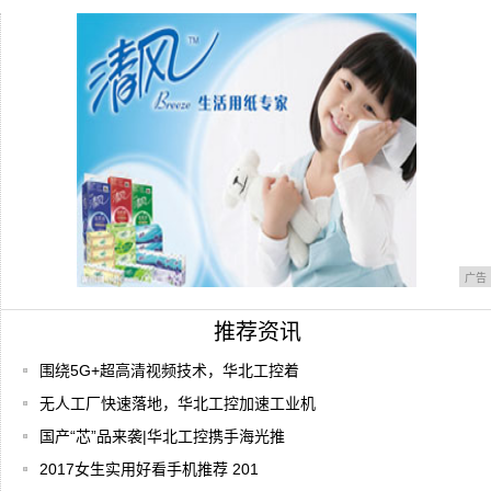
2019年度旗舰手机性能测评：华为第一，三
星
采用弯曲屏幕的腕表式手机nubia α上手试
广告
推荐资讯
围绕5G+超高清视频技术，华北工控着
无人工厂快速落地，华北工控加速工业机
国产“芯”品来袭|华北工控携手海光推
2017女生实用好看手机推荐 201