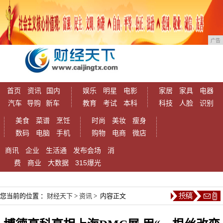
广告
首页
资讯
国内
娱乐
明星
电影
家居
家具
电器
汽车
导购
新车
教育
考试
本科
科技
人脸
识别
美食
菜谱
烹饪
时尚
美妆
瘦身
数码
电脑
手机
购物
电商
微店
商讯
企业
生活通
发布会场
消
费
商业
大数据
315爆光
您当前的位置 ：
财经天下
>
资讯
> 内容正文