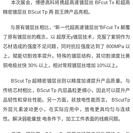
本次展会，博德高科将携超高速镀层丝 BFcut Tx 和超高
精密镀层丝 BScut Tp 两 款王牌产品亮相。
与原有镀层丝相比，“新一代超高速镀层丝”BFcut Tx 颠覆
了原有镀层丝的概念，以 超厚无γ镀层技术，克服了紫铜作为
芯材造成的强度不足问题，同时抗拉强度达到了 800MPa 以
上，赋能切割效率提升。特殊的镀层结构，其切割速度比黄
铜电极丝快 30% 以上，相对常规镀层丝增加 10%以上。
BScut Tp 超精密镀层丝则以精度加速提升产品质量。与
传统芯材相比，BScut Tp 内层晶粒更细小，因此可以提升产
品韧性和穿丝性能。另一方面，就放电性能而言， BScutTp
外层元素波动更小，在实际应用中，放电更具均匀与连续
性。解决弱能量放 电条件下，加工工件表面的线痕问题。