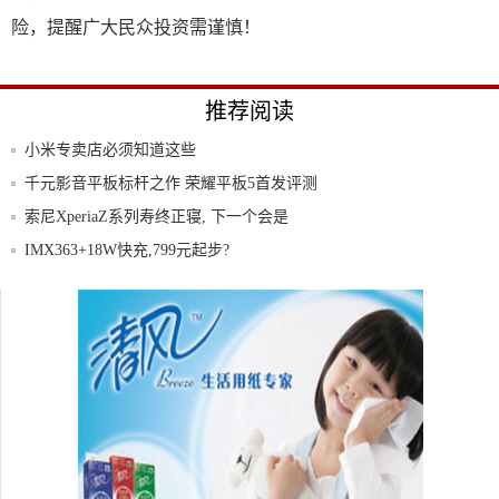
险，提醒广大民众投资需谨慎！
推荐阅读
小米专卖店必须知道这些
千元影音平板标杆之作 荣耀平板5首发评测
索尼XperiaZ系列寿终正寝, 下一个会是
IMX363+18W快充,799元起步?
打造个性运营商图标,让你的手机通知栏不
再单调
苹果iPhone二季度出货1500万台占美国