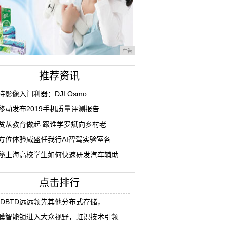
广告
推荐资讯
持影像入门利器：DJI Osmo
移动发布2019手机质量评测报告
贫从教育做起 跟谁学罗斌向乡村老
方位体验威盛任我行AI智驾实验室各
秘上海高校学生如何快速研发汽车辅助
点击排行
TDBTD远远领先其他分布式存储，
膜智能锁进入大众视野，虹识技术引领