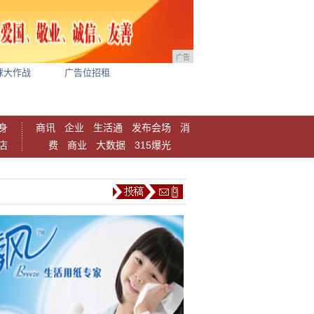
广告
球大作战
广告位招租
身
商讯
企业
生活通
发布会场
消
店
费
商业
大数据
315爆光