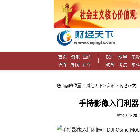
首页
资讯
国内
娱乐
明星
电影
汽车
导购
新车
教育
考试
本科
您当前的位置 ：
财经天下
>
资讯
> 内容正文
手持影像入门利器：DJ
财经天下
2020