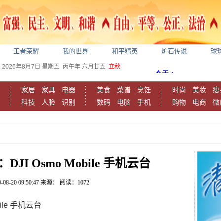
王者荣耀
我的世界
和平精英
炉石传说
球
2026年8月7日
星期五
丙午年 六月廿五
立秋
家居
家具
电器
美食
菜谱
烹饪
时尚
美妆
瘦
科技
人脸
识别
数码
电脑
手机
购物
电商
微
I Osmo Mobile 手机云台
-08-20 09:50:47
来源：
阅读：1072