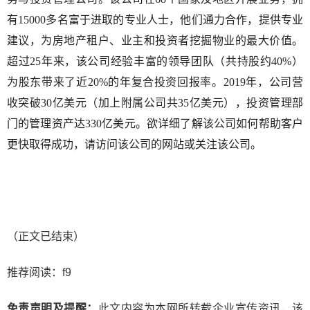
有
15000
多名富于进取的专业人士，他们通力合作，提供专业
建议，为房地产租户、业主和投资者挖掘物业的最大价值。
超过
25
年来，该公司经验丰富的领导团队（共持股约
40%
）
为股东带来了近
20%
的年复合投资回报率。
2019
年，公司营
收突破
30
亿美元（加上附属公司共
35
亿美元），投资管理部
门的管理资产达
330
亿美元。欲详细了解该公司如何帮助客户
更快取得成功，请访问该公司的网站或关注该公司。
（正文已结束）
推荐阅读：
f9
免责声明及提醒：
此文内容为本网所转载企业宣传资讯，该