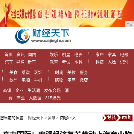
广告
首页
资讯
国内
娱乐
明星
电影
家居
家具
电器
汽车
导购
新车
教育
考试
本科
科技
人脸
识别
美食
菜谱
烹饪
时尚
美妆
瘦身
数码
电脑
手机
购物
电商
微店
商讯
企业
生活通
发布会场
消
费
商业
大数据
315爆光
您当前的位置 ：
财经天下
>
资讯
> 内容正文