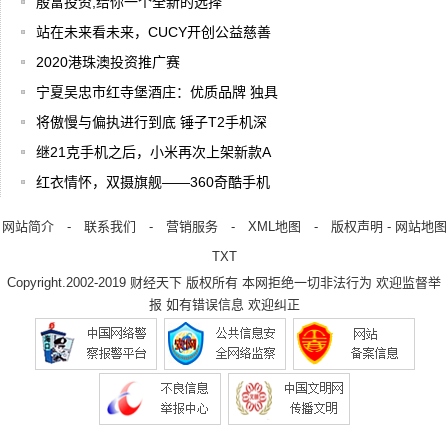
殷富投资,给你一个全新的选择
站在未来看未来，CUCY开创公益慈善
2020港珠澳投资推广赛
宁夏吴忠市红寺堡酒庄：优质品牌 独具
将傲慢与偏执进行到底 锤子T2手机深
继21克手机之后，小米再次上架新款A
红衣情怀，双摄旗舰——360奇酷手机
网站简介
-
联系我们
-
营销服务
-
XML地图
-
版权声明
-
网站地图
TXT
Copyright.2002-2019
财经天下
版权所有 本网拒绝一切非法行为 欢迎监督举
报 如有错误信息 欢迎纠正