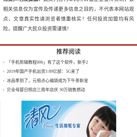
相关信息仅为宣传及传递更多信息之目的，不代表本网站观
点，文章真实性请浏览者慎重核实！任何投资加盟均有风
险，提醒广大民众投资需谨慎！
推荐阅读
「手机剪辑教程006」有了这个软件，新手2
分
2019年国产手机出货3.89亿部：5G来了
冰品季到了，元祖点心福袋成为下午茶新宠
贝全母婴日照店三周年店庆 30万销售燃动
全城
E拆解：HONOR Magic2居然是靠它做
数字经济发展日新月异:链智未来，多维赋
能