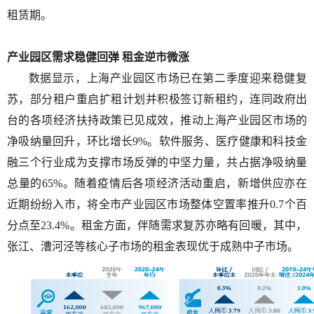
租赁期。
产业园区需求稳健回弹 租金逆市微涨
数据显示，上海产业园区市场已在第二季度迎来稳健复
苏，部分租户重启扩租计划并积极签订新租约，连同政府出
台的各项经济扶持政策已见成效，推动上海产业园区市场的
净吸纳量回升，环比增长
9%
。软件服务、医疗健康和科技金
融三个行业成为支撑市场反弹的中坚力量，共占据净吸纳量
总量的
65%
。随着疫情后各项经济活动重启，新增供应亦在
近期纷纷入市，将全市产业园区市场整体空置率推升
0.7
个百
分点至
23.4%
。租金方面，伴随需求复苏亦略有回暖，其中，
张江、漕河泾等核心子市场的租金表现优于成熟中子市场。