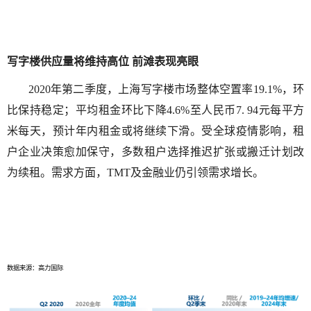
写字楼供应量将维持高位 前滩表现亮眼
2020
年第二季度，上海写字楼市场整体空置率
19.1%
，环
比保持稳定；平均租金环比下降
4.6%
至人民币
7. 94
元每平方
米每天，预计年内租金或将继续下滑。受全球疫情影响，租
户企业决策愈加保守，多数租户选择推迟扩张或搬迁计划改
为续租。需求方面，
TMT
及金融业仍引领需求增长。
数据来源：高力国际