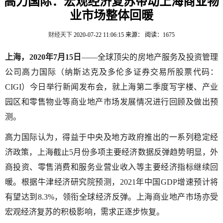
高力国际：宏观经济复苏带动上海商业物
业市场整体回暖
财经天下
2020-07-22 11:06:15
来源：
阅读：1675
上海，
2020
年
7
月
15
日
——全球顶尖的房地产服务及投资管理
公司高力国际（纳斯达克及多伦多证券交易所股票代码：
CIGI
）今日举行新闻发布会，就上海第二季度写字楼、产业
园区和零售物业等商业地产市场发展情况进行回顾及做出预
测。
高力国际认为，得益于中央及地方政府推出的一系列稳定经
济政策，上海截止
5
月份多项主要经济数据反弹趋势明显，外
商投资、零售消费和服务业营业收入等主要经济指标继续回
暖。根据牛津经济研究院预测，
2021
年中国
GDP
增速预计将
有望达到
8.3%
，领衔全球经济反弹。上海商业地产市场亦受
宏观经济复苏的积极影响，需求正逐步恢复。