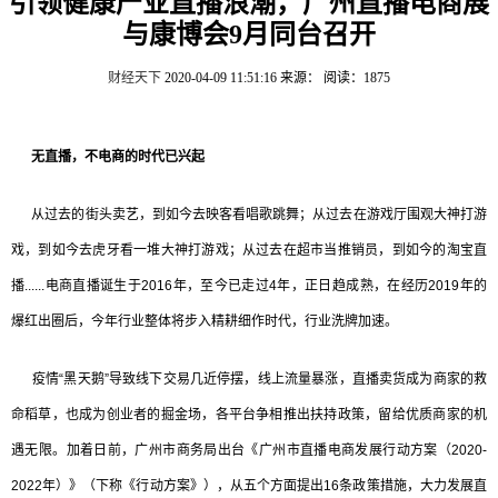
引领健康产业直播浪潮，广州直播电商展
与康博会9月同台召开
财经天下
2020-04-09 11:51:16
来源：
阅读：1875
无直播，不电商的时代已兴起
从过去的街头卖艺，到如今去映客看唱歌跳舞；从过去在游戏厅围观大神打游
戏，到如今去虎牙看一堆大神打游戏；从过去在超市当推销员，到如今的淘宝直
播......电商直播诞生于2016年，至今已走过4年，正日趋成熟，在经历2019年的
爆红出圈后，今年行业整体将步入精耕细作时代，行业洗牌加速。
疫情“黑天鹅”导致线下交易几近停摆，线上流量暴涨，直播卖货成为商家的救
命稻草，也成为创业者的掘金场，各平台争相推出扶持政策，留给优质商家的机
遇无限。加着日前，广州市商务局出台《广州市直播电商发展行动方案（2020-
2022年）》（下称《行动方案》），从五个方面提出16条政策措施，大力发展直