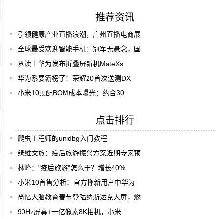
推荐资讯
引领健康产业直播浪潮，广州直播电商展
全球最受欢迎智能手机：冠军无悬念，国
界读｜华为发布折叠屏新机MateXs
华为系要霸榜了！荣耀20首次送测DX
小米10顶配BOM成本曝光：约合30
点击排行
爬虫工程师的unidbg入门教程
绿维文旅：疫后旅游振兴方案近期专家预
林峰："疫后旅游"怎么干？增长40%
小米10首售分析：官方称新用户中华为
尚忆大脑教育春节登陆纳斯达克大屏，燃
90Hz屏幕+一亿像素8K相机，小米