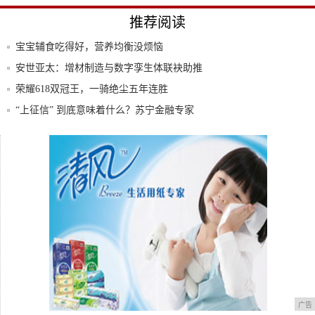
推荐阅读
宝宝辅食吃得好，营养均衡没烦恼
安世亚太：增材制造与数字孪生体联袂助推
产业智
荣耀618双冠王，一骑绝尘五年连胜
“上征信” 到底意味着什么？苏宁金融专家
为您
iPhone 11预约量超150万，为什么说
泡面中的“爱马仕”——食族人麻辣爆肚粉
广告