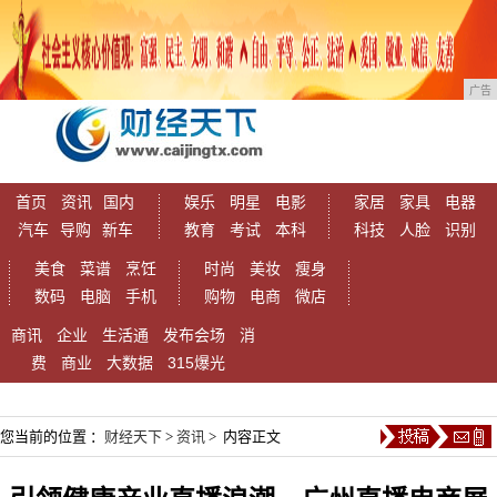
广告
首页
资讯
国内
娱乐
明星
电影
家居
家具
电器
汽车
导购
新车
教育
考试
本科
科技
人脸
识别
美食
菜谱
烹饪
时尚
美妆
瘦身
数码
电脑
手机
购物
电商
微店
商讯
企业
生活通
发布会场
消
费
商业
大数据
315爆光
您当前的位置 ：
财经天下
>
资讯
> 内容正文