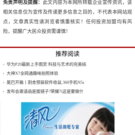
免责声明及提醒：
此文内容为本网所转载企业宣传资讯，该
相关信息仅为宣传及传递更多信息之目的，不代表本网站观
点，文章真实性请浏览者慎重核实！任何投资加盟均有风
险，提醒广大民众投资需谨慎！
推荐阅读
华为P20最新上手图赏:科技与艺术的完美结
合
大神X7全网通趣味拍照体验
尾巴开箱丨割舍预装软件收益,360手机N5s
发布会邀请函是面镜子?荣耀7i这是要做什
么?
金立月底发布最高配翻盖机天鉴W909
华为畅享8Plus评测:以三“大”稳坐千元机