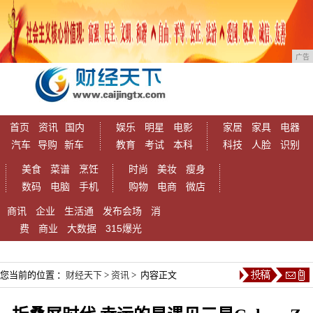
广告
首页
资讯
国内
娱乐
明星
电影
家居
家具
电器
汽车
导购
新车
教育
考试
本科
科技
人脸
识别
美食
菜谱
烹饪
时尚
美妆
瘦身
数码
电脑
手机
购物
电商
微店
商讯
企业
生活通
发布会场
消
费
商业
大数据
315爆光
您当前的位置 ：
财经天下
>
资讯
> 内容正文