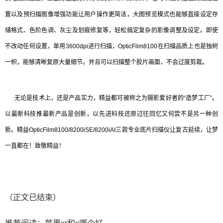
置以及预扫描图像增强功能让用户操作更简洁，大图预览模式也能够直接设定存
储格式、色阶色调、灰尘及划痕修复等，轻松搞定复杂的影像调整及设定。即使
不改动任何设置，单用3600dpi进行扫描，OpticFilm8100在扫描品质上也是独树
一帜，能够清晰复原大量细节。并且可以扫描整个胶片画面，不会过度剪裁。
无论是技术上，还是产品实力，精益都可被称之为摄影爱好者的“造梦工厂”。
以最新科技推最新产品是创新，以先进科技还原过往回忆又何尝不是另一种创
新。精益OpticFilm8100/8200iSE/8200iAI三款专业底片扫描仪让复古延续，让梦
一直都在！致敬精益！
（正文已结束）