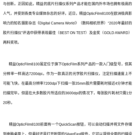
与创新。正因如此，精益的底片扫描仪系列产品才能在国内外市场也拥有极高的
人气，并受到各类专业媒体杂志的好评。近日，精益OpticFilm8100在欧洲极具影
响力的知名摄影杂志《Digital Camera World》（数码相机世界）“2020年最好的
胶片扫描仪”评选中获得表现最佳（BEST ON TEST）及金奖（GOLD AWARD）
两料奖项。
精益OpticFilm8100虽定位于旗下OpticFilm系列产品的一款入门级型号，但其
分辨率一样高达7200dpi。作为一款真正的光学胶片扫描仪，注定扫描速度上不
可能飞快，在最高分辨率7200dpi下扫描一张35mm胶片需要耗时接近4分钟才能
扫描完毕。但是在大多数胶片所适应的3600dpi的情况下，每张胶片耗材只需1分
20秒。
精益OpticFilm8100前面有一个QuickScan按钮，可以自动扫描并将文件存储
到电脑桌面上，但最好还是打开附带的SilverFast软件，它可以提供全面的扫描设