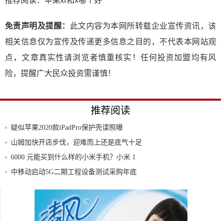
推荐阅读：
苹果xr和x哪个好
免责声明及提醒：
此文内容为本网所转载企业宣传资讯，该
相关信息仅为宣传及传递更多信息之目的，不代表本网站观
点，文章真实性请浏览者慎重核实！任何投资加盟均有风
险，提醒广大民众投资需谨慎！
推荐阅读
疑似苹果2020款iPadPro保护壳谍照曝
山姆加快开店步伐，迎难而上还是底气十足
6000 元能买到什么样的小米手机？小米 1
中移动启动5G二期工程设备测试采购年底
基站数
搭载IceLake处理器苹果新一代MacBo
女司机深夜开车撞树致儿子重伤，利宝贴心
服务暖