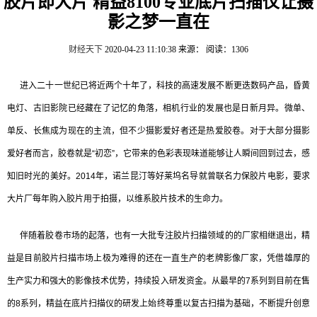
胶片即大片 精益8100专业底片扫描仪让摄
影之梦一直在
财经天下
2020-04-23 11:10:38
来源：
阅读：1306
进入二十一世纪已将近两个十年了，科技的高速发展不断更迭数码产品，昏黄
电灯、古旧影院已经藏在了记忆的角落，相机行业的发展也是日新月异。微单、
单反、长焦成为现在的主流，但不少摄影爱好者还是热爱胶卷。对于大部分摄影
爱好者而言，胶卷就是“初恋”，它带来的色彩表现味道能够让人瞬间回到过去，感
知旧时光的美好。2014年，诺兰昆汀等好莱坞名导就曾联名力保胶片电影，要求
大片厂每年购入胶片用于拍摄，以维系胶片技术的生命力。
伴随着胶卷市场的起落，也有一大批专注胶片扫描领域的的厂家相继退出，精
益是目前胶片扫描市场上极为难得的还在一直生产的老牌影像厂家，凭借雄厚的
生产实力和强大的影像技术优势，持续投入研发资金。从最早的7系列到目前在售
的8系列，精益在底片扫描仪的研发上始终尊重以复古扫描为基础，不断提升创意