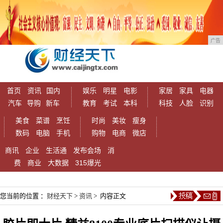
广告
首页
资讯
国内
娱乐
明星
电影
家居
家具
电器
汽车
导购
新车
教育
考试
本科
科技
人脸
识别
美食
菜谱
烹饪
时尚
美妆
瘦身
数码
电脑
手机
购物
电商
微店
商讯
企业
生活通
发布会场
消
费
商业
大数据
315爆光
您当前的位置 ：
财经天下
>
资讯
> 内容正文