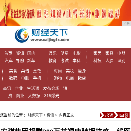
广告
首页
资讯
国内
娱乐
明星
电影
家居
家具
电器
汽车
导购
新车
教育
考试
本科
科技
人脸
识别
美食
菜谱
烹饪
时尚
美妆
瘦身
数码
电脑
手机
购物
电商
微店
商讯
企业
生活通
发布会场
消
费
商业
大数据
315爆光
您当前的位置 ：
财经天下
>
资讯
> 内容正文