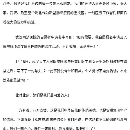
斗争，保护好我们身边的每一位亲人和朋友。我们的医护人员更是舍小家，保大
家。武汉、乃至整个湖北作为新型肺炎疫情的重灾区，一线医务工作者们都面临
着极大的压力和挑战。
武汉同济医院的自愿者申请书中写到：“如有需要，我自愿报名申请加入
医院各项治疗病毒性肺炎的治疗活动。不计报酬，无论生死！”
1月18日，武汉大学人民医院呼吸与危重症医学科女医生张旃副教授在请
战之后，写下了一封与夫书：“此事我没有告知明昌。个人觉得不需要告诉，本来
处处都是战场！”
此时此刻，她们是我们最可爱的人！
一方有难，八方支援，这是我们中华民族的传统美德，也是安琪集团坚守
的信念。正如春晚《众志成城 抗击肺炎》节目所说，在这场看不见硝烟的战斗当
中，我们一起守护，我们一定胜利。爱是桥梁，帮我们过关！