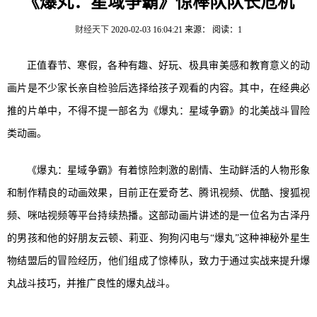
《爆丸：星域争霸》惊棒队队长危机
财经天下
2020-02-03 16:04:21
来源：
阅读：1
正值春节、寒假，各种有趣、好玩、极具审美感和教育意义的动
画片是不少家长亲自检验后选择给孩子观看的内容。其中，在经典必
推的片单中，不得不提一部名为《爆丸：星域争霸》的北美战斗冒险
类动画。
《爆丸：星域争霸》有着惊险刺激的剧情、生动鲜活的人物形象
和制作精良的动画效果，目前正在爱奇艺、腾讯视频、优酷、搜狐视
频、咪咕视频等平台持续热播。这部动画片讲述的是一位名为古泽丹
的男孩和他的好朋友云顿、莉亚、狗狗闪电与“爆丸”这种神秘外星生
物结盟后的冒险经历，他们组成了惊棒队，致力于通过实战来提升爆
丸战斗技巧，并推广良性的爆丸战斗。