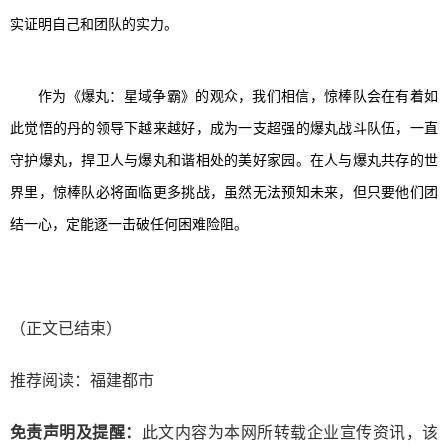
实证明自己和团队的实力
。
作为《爆丸：星域争霸》的观众，
我们相信，惊棒队会在
有着如
此觉悟的
丹的领导下越来越好，成为一支
超
强的
爆丸
战斗队伍，一直
守护爆丸，捍卫
人与爆丸和谐相处的
美好家园。在
人与爆丸共存
的世
界里，惊棒队
必
将面临更多挑战，虽然无法预知未来，但只要他们团
结一心，
定能
逐一击破任何
困难险阻。
（正文已结束）
推荐阅读：
福建都市
免责声明及提醒：
此文内容为本网所转载企业宣传资讯，该