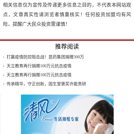
相关信息仅为宣传及传递更多信息之目的，不代表本网站观
点，文章真实性请浏览者慎重核实！任何投资加盟均有风
险，提醒广大民众投资需谨慎！
推荐阅读
打赢疫情防控阻击战！昆药集团捐赠300万
现金
天立教育再行捐赠100万元抗击疫情
天立教育再行捐赠100万元抗击疫情
传承精华，守正创新，固生堂褒奖许能贵研
究员团
打赢抗疫攻坚战，雅斯特与逆行天使同行！
手机秒变安防利器…防抽屉被撬箱子被盗