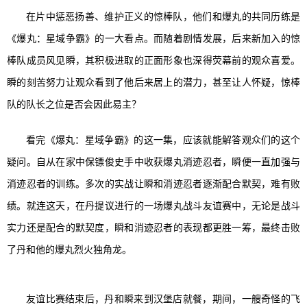
在片中惩恶扬善、维护正义的惊棒队，他们和爆丸的共同历练是
《爆丸：星域争霸》的一大看点。而随着剧情发展，后来新加入的惊
棒队成员风见瞬，其积极进取的正面形象也深得荧幕前的观众喜爱。
瞬的刻苦努力让观众看到了他后来居上的潜力，甚至让人怀疑，惊棒
队的队长之位是否会因此易主？
看完《爆丸：星域争霸》的这一集，应该就能解答观众们的这个
疑问。自从在家中保镖俊史手中收获爆丸消迹忍者，瞬便一直加强与
消迹忍者的训练。
多次的
实战
让
瞬和消迹忍者逐渐配合默契，难有败
绩。就连这天，在丹提议进行的一场爆丸战斗友谊赛中，无论是战斗
实力还是配合的默契度，瞬和消迹忍者的表现都更胜一筹，最终击败
了丹和他的爆丸烈火独角龙。
友谊比赛结束后，丹和瞬来到汉堡店就餐，期间，一艘奇怪的飞