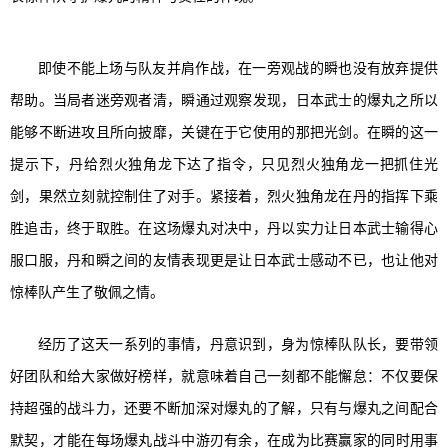
即使不能上场与队友并肩作战，在一旁观战的瞬也没有放弃提供
帮助。当局者迷旁观者清，瞬通过观察发现，日本武士的爆丸之所以
能够不断进攻且所向披靡，关键在于它使用的那把光剑。在瞬的这一
提示下，丹给烈火独角龙下达了指令，只见烈火独角龙一把抓住光
剑，果然立刻就控制住了对手。紧接着，烈火独角龙在丹的指挥下乘
胜追击，终于取胜。在这场爆丸对决中，丹以实力让日本武士输得心
服口服，丹和瞬之间的友情表现更是让日本武士感动不已，也让他对
惊棒队产生了敬佩之情。
经历了
这天
一系列的事
情
，丹意识到，
身
为
惊棒队
队长，
要带领
好团队和给大家做好榜样，就意味着自己一刻都不能懈怠：
不仅要
保
持
超强的战斗力，还要
不断加深
对爆丸的了解，只有与爆丸之间配合
默契，才能在
每场爆丸
战斗中游刃有余，
在
成为
比赛
赢家
的同时用事