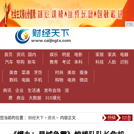
广告
首页
资讯
国内
娱乐
明星
电影
家居
家具
电器
汽车
导购
新车
教育
考试
本科
科技
人脸
识别
美食
菜谱
烹饪
时尚
美妆
瘦身
数码
电脑
手机
购物
电商
微店
商讯
企业
生活通
发布会场
消
费
商业
大数据
315爆光
您当前的位置 ：
财经天下
>
资讯
> 内容正文