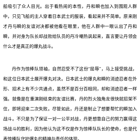
船吸引了众人目光。出于看热闹的本性，丹和瞬也加入到围观人群
中，只见飞船的主人穿着日本武士的服装，看起来并不简单。原来刚
才丹与瞬的友谊对决都被他看在眼里，他在人群中一眼认出了丹和
瞬，并对身为队长却战败给队员的丹冷嘲热讽起来，直言要让丹领会
什么才是真正的爆丸战斗。
丹作为惊棒队领袖，自然忍受不了这份“屈辱”，马上接受挑战，
和这位日本武士展开爆丸对决。日本武士的爆丸和瞬的消迹忍者在外
形、招术上有不少共通点，虽然不是百分百相同，却和消迹忍者一样
强。就像是在重演刚结束的友谊比赛，丹的烈火独角龙很快就招架不
住，即将迎来二次失败。尽管如此，丹还是制止了想要帮忙的瞬加入
战斗。不只是为了保证一对一公平对战，丹更想靠自己的努力赢得这
场战斗的胜利，因为他认为这不仅是作为惊棒队队长的使命，也是代
表惊棒队守护爆丸的精神与责任的体现。