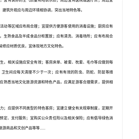
，宜有良好的空气质量和地表水质；周边宜有医院或医疗点；周边宜
；建筑外观应与周边环境相协调，突出当地特色等。
活动等区域应布局合理；宜提供方便游客使用的消毒设施；厨房应有
，生熟食品及半成食品分柜置放；应有清洗、消毒场所；应有布局合
装修应材质优良，宜体现地方文化特色。
生，相关设施应安全有效；客房床单、被套、枕套、毛巾等应做到每
；卫生间应每天清理不少于一次；应有有效的防虫、防蛇、防鼠等措
应熟悉当地文化旅游资源和特色产品，应满足游客合理需求，提供相
力；应提供不同类型的特色客房；宜建立健全有关规章制度，定期开
预定、支付服务；宜购买公众责任险以及相关保险；应有倡导绿色消
品和文创产品等等......