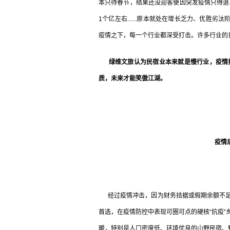
本只待春节，结果还没迎客便因突发疫情只得退款
1个亿左右......原本就处在增长乏力、优胜
疫情之下，每一个行业都深受打击。许多行业的
绿维文旅认为
民宿业本来就是慢行业，疫情
质，未来才能笑傲江湖。
疫情
经过疫情冲击，因为财务拮据或假期余额不足
首选，在疫情防控中表现可圈可点的硬核“抗疫
暖，特别是人口密度低、环境优良的山野民宿、