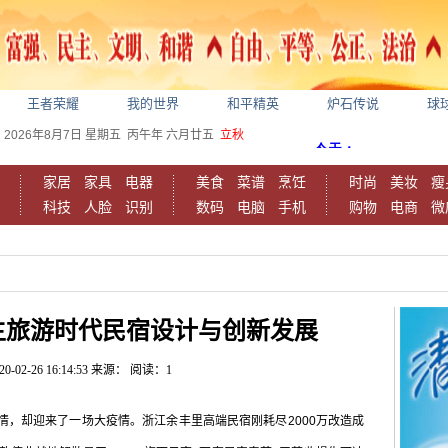
王者荣耀
我的世界
和平精英
炉石传说
球
2026年8月7日
星期五
丙午年 六月廿五
立秋
家居
家具
电器
美食
菜谱
烹饪
时尚
美妆
瘦
科技
人脸
识别
数码
电脑
手机
购物
电商
微
主旅游时代民宿设计与创新发展
20-02-26 16:14:53
来源：
阅读：1
情，却迎来了一场大疫情。浙江余丰里高端民宿刚耗尽2000万改造成