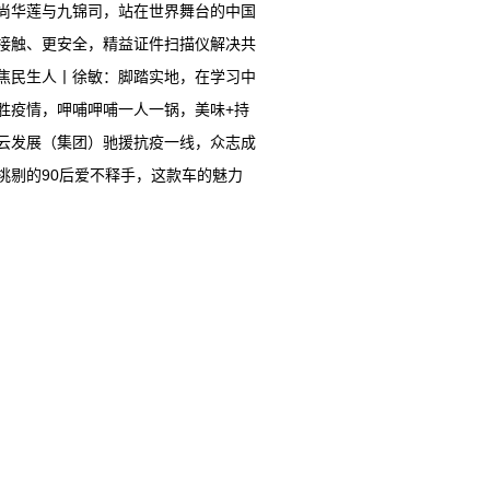
尚华莲与九锦司，站在世界舞台的中国
接触、更安全，精益证件扫描仪解决共
焦民生人丨徐敏：脚踏实地，在学习中
胜疫情，呷哺呷哺一人一锅，美味+持
云发展（集团）驰援抗疫一线，众志成
挑剔的90后爱不释手，这款车的魅力