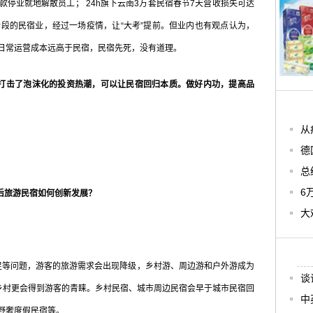
停业就地解散员工； 24h旗下云南3万套民宿春节7天营收损失可达
劣汰阶段的民宿业，经过一场疫情，让“大考”提前。但业内也有观点认为，
日常运营成本远高于民宿，民宿先死，没有道理。
打击了泡沫化的投资热潮，可以让民宿回归本质。做好内功，提高品
从
德
总
6
后旅游民宿如何创新发展？
大
等问题，游客的旅游需求会出现降级，乡村游、周边游和户外游成为
谈
”乡村更会得到游客的青睐。乡村民宿、城市周边民宿会早于城市民宿回
中
野奢度假民宿等。