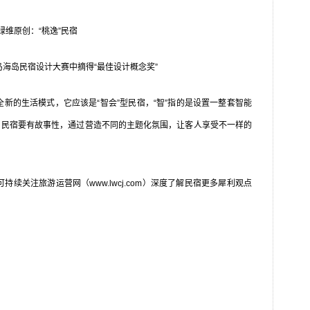
绿维原创：“桃逸”民宿
海岛民宿设计大赛中摘得“最佳设计概念奖”
的生活模式，它应该是“智会”型民宿，“智”指的是设置一整套智能
”，民宿要有故事性，通过营造不同的主题化氛围，让客人享受不一样的
关注旅游运营网（www.lwcj.com）深度了解民宿更多犀利观点