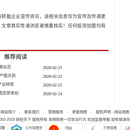
所转载企业宣传资讯，该相关信息仅为宣传及传递更
，文章真实性请浏览者慎重核实！任何投资加盟均有
推荐阅读
推出员
2020-02-23
产能达到
2020-02-22
产业转型
2020-02-25
遗症原来如
2020-02-24
2020-02-26
食疗小妙招
2020-02-25
网站简介
-
联系我们
-
营销服务
-
老版地图
-
版权声明
-
网站地图
2002-2019
财经天下
版权所有 本网拒绝一切非法行为 欢迎监督举报 如有错误信