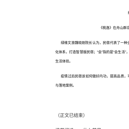
《桃逸》在舟山群岛
绿维文旅魏晓刚院长认为，民宿代表了一种全新
化体系，打造智慧版民宿；“会”指的是“会生活
生活体验。
疫情过后民宿该如何做好内功，提高品质，可持续
与落地案例。
（正文已结束）