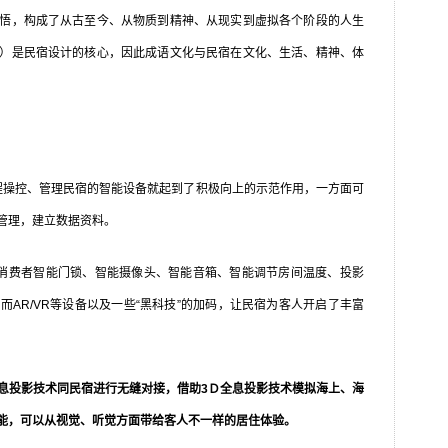
悟，构成了从古至今、从物质到精神、从现实到虚拟各个阶段的人生
）是民宿设计的核心，因此成语文化与民宿在文化、生活、精神、体
操控、管理民宿的智能设备就起到了积极向上的示范作用，一方面可
管理，建立数据资料。
费者智能门锁、智能摄像头、智能音箱、智能调节房间温度、投影
AR/VR等设备以及一些“黑科技”的加码，让民宿为客人开启了丰富
息投影技术同民宿进行无缝对接，借助3Ｄ全息投影技术模拟海上、海
能，可以从视觉、听觉方面带给客人不一样的居住体验。