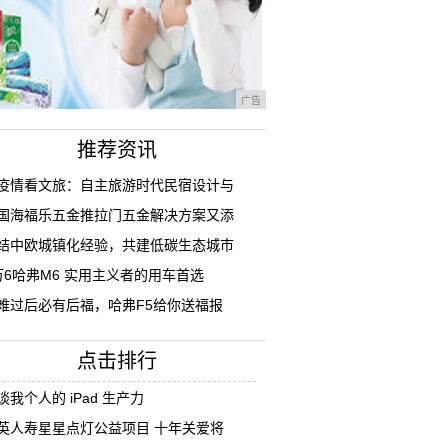
广告
推荐资讯
疫情看文旅：自主旅游时代民宿设计与
国海福乐五金推拉门五金解决方案又添
结中欧城镇化经验，共建低碳生态城市
万6哈弗M6 实用主义者的用车首选
难过后必有后福，哈弗F5给你送福报
点击排行
谈我个人的 iPad 生产力
英人寿星星点灯公益项目 十年关爱将