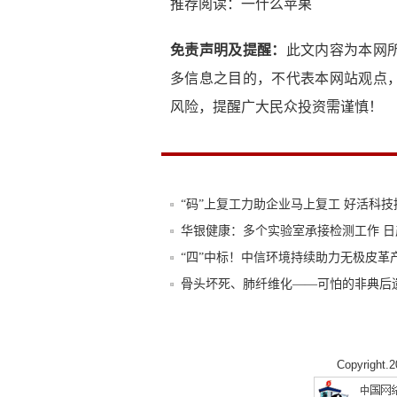
推荐阅读：
一什么苹果
免责声明及提醒：
此文内容为本网
多信息之目的，不代表本网站观点
风险，提醒广大民众投资需谨慎！
“码”上复工力助企业马上复工 好活科技
华银健康：多个实验室承接检测工作 日
“四”中标！中信环境持续助力无极皮革
骨头坏死、肺纤维化——可怕的非典后
致敬把工作服当盔甲的雅斯特酒店人！
新冠肺炎传播强，尤其对老人危险大，
Copyright.