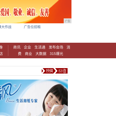
广告
球大作战
广告位招租
身
商讯
企业
生活通
发布会场
消
店
费
商业
大数据
315爆光