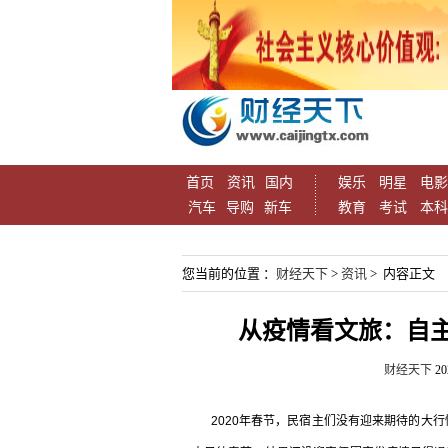
首页
资讯
国内
娱乐
明星
电影
汽车
导购
新车
教育
考试
本科
您当前的位置 ：
财经天下
>
资讯
> 内容正文
从疫情看文旅：自
财经天下
20
2020年春节，民宿主们没有迎来期待的大行