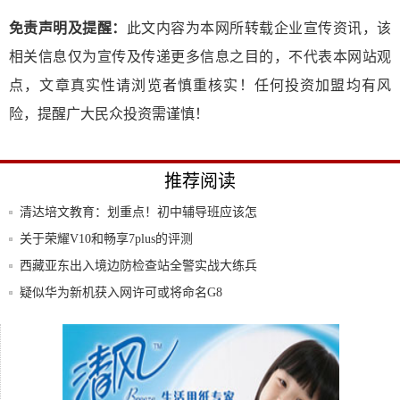
免责声明及提醒：
此文内容为本网所转载企业宣传资讯，该
相关信息仅为宣传及传递更多信息之目的，不代表本网站观
点，文章真实性请浏览者慎重核实！任何投资加盟均有风
险，提醒广大民众投资需谨慎！
推荐阅读
清达培文教育：划重点！初中辅导班应该怎
么选择
关于荣耀V10和畅享7plus的评测
西藏亚东出入境边防检查站全警实战大练兵
全面进
疑似华为新机获入网许可或将命名G8
能拍星空的双屏手机!努比亚Z20正式登场
贵阳贝贝星思创英语：小学英语要“全英教
学”吗