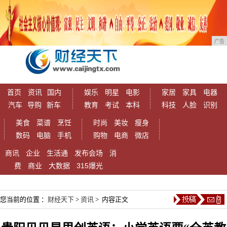
广告
首页
资讯
国内
娱乐
明星
电影
家居
家具
电器
汽车
导购
新车
教育
考试
本科
科技
人脸
识别
美食
菜谱
烹饪
时尚
美妆
瘦身
数码
电脑
手机
购物
电商
微店
商讯
企业
生活通
发布会场
消
费
商业
大数据
315爆光
您当前的位置 ：
财经天下
>
资讯
> 内容正文