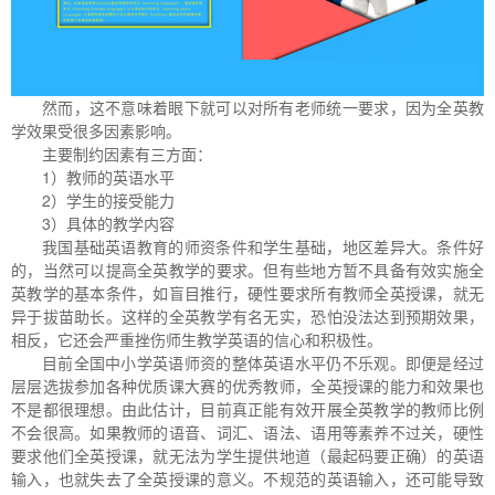
然而，这不意味着眼下就可以对所有老师统一要求，因为全英教
学效果受很多因素影响。
主要制约因素有三方面：
1）教师的英语水平
2）学生的接受能力
3）具体的教学内容
我国基础英语教育的师资条件和学生基础，地区差异大。条件好
的，当然可以提高全英教学的要求。但有些地方暂不具备有效实施全
英教学的基本条件，如盲目推行，硬性要求所有教师全英授课，就无
异于拔苗助长。这样的全英教学有名无实，恐怕没法达到预期效果，
相反，它还会严重挫伤师生教学英语的信心和积极性。
目前全国中小学英语师资的整体英语水平仍不乐观。即便是经过
层层选拔参加各种优质课大赛的优秀教师，全英授课的能力和效果也
不是都很理想。由此估计，目前真正能有效开展全英教学的教师比例
不会很高。如果教师的语音、词汇、语法、语用等素养不过关，硬性
要求他们全英授课，就无法为学生提供地道（最起码要正确）的英语
输入，也就失去了全英授课的意义。不规范的英语输入，还可能导致