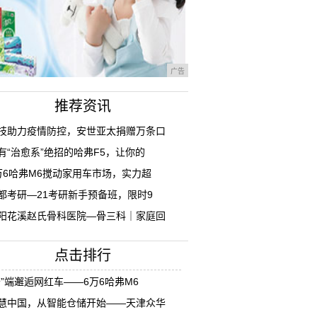
广告
推荐资讯
技助力疫情防控，安世亚太捐赠万条口
有“治愈系”绝招的哈弗F5，让你的
万6哈弗M6搅动家用车市场，实力超
都考研—21考研新手预备班，限时9
阳花溪赵氏骨科医院—骨三科｜家庭回
点击排行
云”端邂逅网红车——6万6哈弗M6
慧中国，从智能仓储开始——天津众华