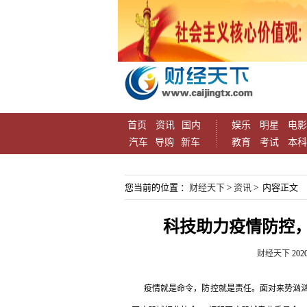
首页
资讯
国内
娱乐
明星
电影
汽车
导购
新车
教育
考试
本科
您当前的位置 ：
财经天下
>
资讯
> 内容正文
科技助力疫情防控
财经天下
2020
疫情就是命令，防控就是责任。面对来势汹汹