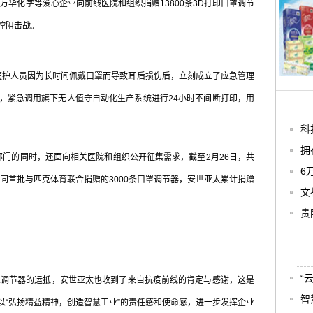
万华化学等爱心企业向前线医院和组织捐赠13800条3D打印口罩调节
控阻击战。
护人员因为长时间佩戴口罩而导致耳后损伤后，立刻成立了应急管理
势，紧急调用旗下无人值守自动化生产系统进行24小时不间断打印，用
科
拥
的同时，还面向相关医院和组织公开征集需求，截至2月26日，共
6
。连同首批与匹克体育联合捐赠的3000条口罩调节器，安世亚太累计捐赠
文
贵
“
调节器的运抵，安世亚太也收到了来自抗疫前线的肯定与感谢，这是
智
以“弘扬精益精神，创造智慧工业”的责任感和使命感，进一步发挥企业