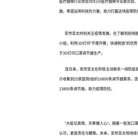
医疗器械行业协会3D打印医疗器械专业委员会、
器，希望运用科技的力量，助力打赢这场疫情防
安世亚太时刻关注疫情发展。在了解到前线医
小组，利用3D打印“不需开模，快速制造”的优
于3D打印口罩调节器生产。
连日来，安世亚太在积极主动联系一线防疫部门
计收集到25家医院/组织10800条调节器需求
13800条调节器，助力疫情防控。
“大疫见真情，天寒暖人心”。随着一批批口罩
认可，更是责任与鞭策。未来，安世亚太将持续