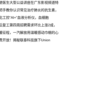
使医生大型公益讲座在广东影视频道特
把手教你认识常见治疗肺炎的抗生素，
北工控“AI+”血液分析仪，血细胞
后复工第四周招聘需求环比上涨2成，
暖征程，一汽解放用温暖感动巾帼的心
费开放！揭秘联泰科技旗下Union