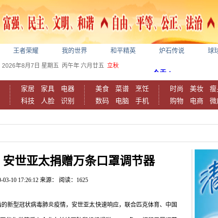
王者荣耀
我的世界
和平精英
炉石传说
球
2026年8月7日
星期五
丙午年 六月廿五
立秋
家居
家具
电器
美食
菜谱
烹饪
时尚
美妆
瘦
科技
人脸
识别
数码
电脑
手机
购物
电商
微
，安世亚太捐赠万条口罩调节器
-03-10 17:26:12
来源：
阅读：1625
的新型冠状病毒肺炎疫情，安世亚太快速响应，联合匹克体育、中国