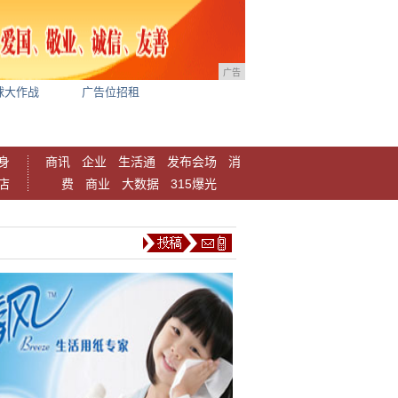
广告
球大作战
广告位招租
身
商讯
企业
生活通
发布会场
消
店
费
商业
大数据
315爆光