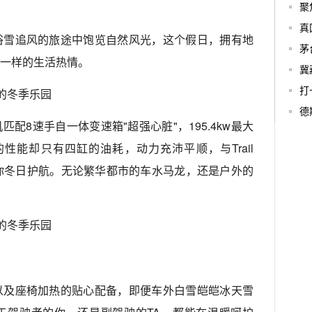
聚
真
浴雪追风的旅途中饱览自然风光，这个假日，拥有地
茅
一样的生活热情。
冀
打
德
匹配8速手自一体变速箱"超强心脏"，195.4kw最大
的性能却只有四缸的油耗，动力充沛平顺，与Trail
为你冬日护航。无论繁华都市的车水马龙，还是户外的
以及座椅加热的贴心配备，即便车外白雪皑皑冰天雪