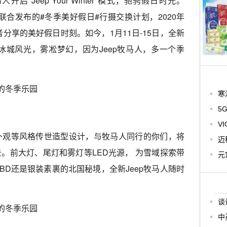
启"Jeep Your Winter"模式，驰骋假日时光。
疆联合发布的#冬季美好假日#行摄交换计划，2020年
者分享的美好假日时刻。如今，1月11日-15日，全新
。冰城风光，雾凇梦幻，因为Jeep牧马人，多一个季
寒
5
V
外观等风格传世造型设计，与牧马人同行的你们，将
迈
。前大灯、尾灯和雾灯等LED光源， 为雪域探索带
元
BD还是银装素裹的北国秘境，全新Jeep牧马人随时
谈
中