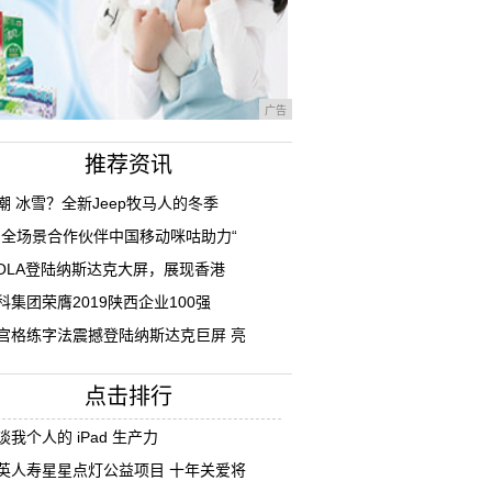
广告
推荐资讯
潮 冰雪？全新Jeep牧马人的冬季
G全场景合作伙伴中国移动咪咕助力“
IOLA登陆纳斯达克大屏，展现香港
科集团荣膺2019陕西企业100强
宫格练字法震撼登陆纳斯达克巨屏 亮
点击排行
谈我个人的 iPad 生产力
英人寿星星点灯公益项目 十年关爱将