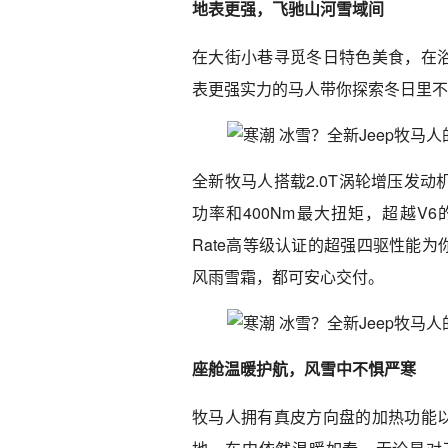
地表更强，飞驰山河雪域间
在大街小巷寻觅冬日特色美食，在
表更强实力的马人带你探索冬日里不
全新牧马人搭载2.0T涡轮增压发动机
功率和400Nm最大扭矩，超越V6
Rate高等级认证的超强四驱性能
风雨雪霜，都可安心交付。
座舱温暖护航，风雪中不惧严寒
牧马人拥有真皮方向盘的加热功能