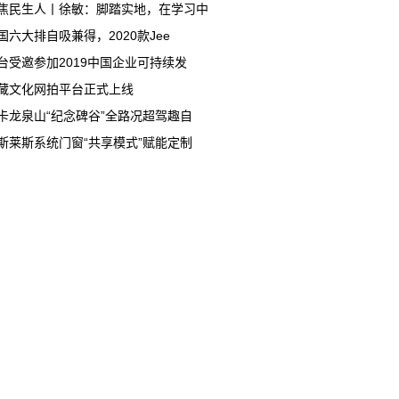
焦民生人丨徐敏：脚踏实地，在学习中
国六大排自吸兼得，2020款Jee
台受邀参加2019中国企业可持续发
藏文化网拍平台正式上线
卡龙泉山“纪念碑谷”全路况超驾趣自
斯莱斯系统门窗“共享模式”赋能定制