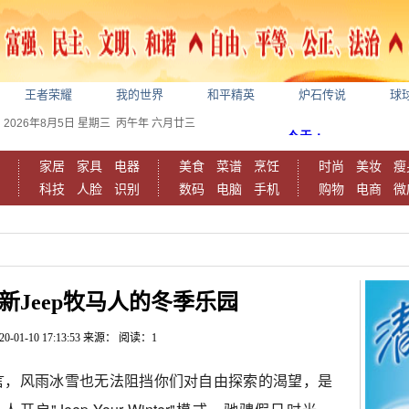
王者荣耀
我的世界
和平精英
炉石传说
球
2026年8月5日
星期三
丙午年 六月廿三
家居
家具
电器
美食
菜谱
烹饪
时尚
美妆
瘦
科技
人脸
识别
数码
电脑
手机
购物
电商
微
新Jeep牧马人的冬季乐园
20-01-10 17:13:53
来源：
阅读：1
r而言，风雨冰雪也无法阻挡你们对自由探索的渴望，是