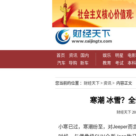
首页
资讯
国内
娱乐
明星
电影
汽车
导购
新车
教育
考试
本科
您当前的位置 ：
财经天下
>
资讯
> 内容正文
寒潮 冰雪？全
财经天下
20
小寒已过，寒潮纷至，对Jeepe