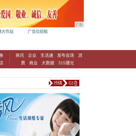
广告
球大作战
广告位招租
身
商讯
企业
生活通
发布会场
消
店
费
商业
大数据
315爆光