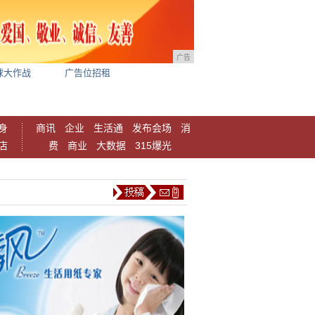
广告
球大作战
广告位招租
身
商讯
企业
生活通
发布会场
消
店
费
商业
大数据
315爆光