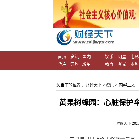
首页
资讯
国内
娱乐
明星
电影
汽车
导购
新车
教育
考试
本科
您当前的位置 ：
财经天下
>
资讯
> 内容正文
黄果树蜂园：心脏保护
财经天下
2020