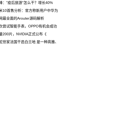
峰："疫后旅游"怎么干？增长40%
米10首售分析：官方称新用户中华为
网最全面的Arouter源码解析
次尝试智能手表，OPPO有机会成功
量200片，NVIDIA正式公布《
舵世家法国干邑白兰地 是一种高雅、