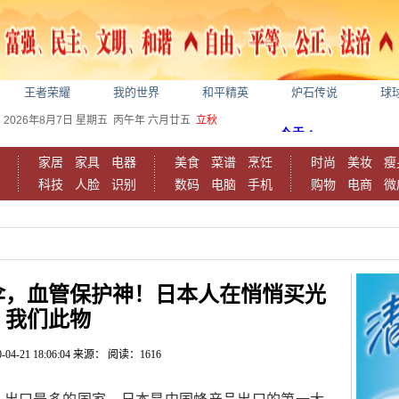
王者荣耀
我的世界
和平精英
炉石传说
球
2026年8月7日
星期五
丙午年 六月廿五
立秋
家居
家具
电器
美食
菜谱
烹饪
时尚
美妆
瘦
科技
人脸
识别
数码
电脑
手机
购物
电商
微
伞，血管保护神！日本人在悄悄买光
我们此物
-04-21 18:06:04
来源：
阅读：1616