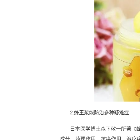
2.蜂王浆能防治多种疑难症
日本医学博土森下敬一所著《
成分、药理作用、抗癌作用、治疗