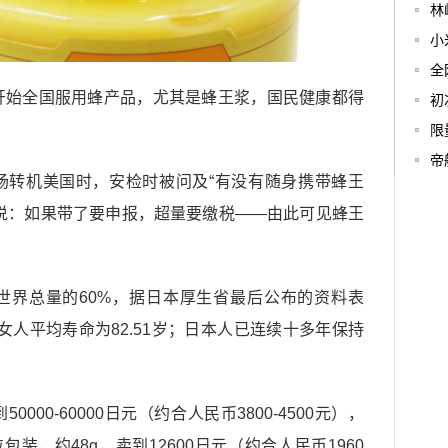
林
小
全
开始全国服用蜂产品，尤其是蜂王浆，国民健康都得
初
限
帝
场转机美国时，安检时被问及“有没有随身携带蜂王
说：如果带了要申报，超量要缴税——由此可见蜂王
世界总量的60%，据日本厚生省最后公布的资料表
，女人平均寿命为82.51岁；日本人已连续十多年保持
000-60000日元（约合人民币3800-4500元），
装，约48g，卖到12600日元（约合人民币1960