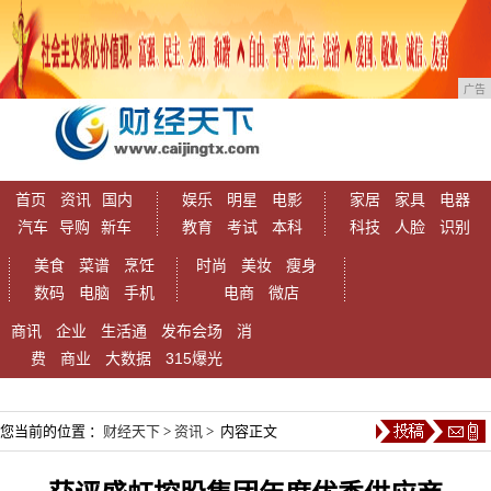
广告
首页
资讯
国内
娱乐
明星
电影
家居
家具
电器
汽车
导购
新车
教育
考试
本科
科技
人脸
识别
美食
菜谱
烹饪
时尚
美妆
瘦身
数码
电脑
手机
电商
微店
商讯
企业
生活通
发布会场
消
费
商业
大数据
315爆光
您当前的位置 ：
财经天下
>
资讯
> 内容正文