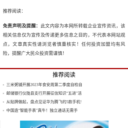
推荐阅读：
免责声明及提醒：
此文内容为本网所转载企业宣传资讯，该
相关信息仅为宣传及传递更多信息之目的，不代表本网站观
点，文章真实性请浏览者慎重核实！任何投资加盟均有风
险，提醒广大民众投资需谨慎！
推荐阅读
三米粥铺开展2023年食安周第二季度自检自
查
邮储银行仪陇县支行开展征信知识“五进”活
动
从贴牌做起，盘点见证华为腾飞的5款手机!
中国造“智能手表”真牛！独立通话无需手
机，送
施耐德电气：消费品行业如何通过三大转
型，塑造
小米正式宣布12.66亿元入股美的集团，这