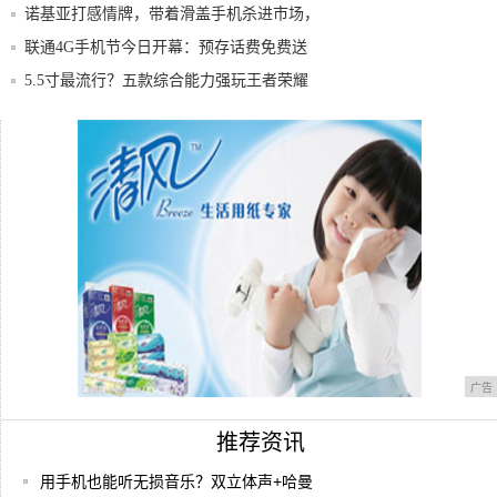
良心，
诺基亚打感情牌，带着滑盖手机杀进市场，
这份情
联通4G手机节今日开幕：预存话费免费送
TCL
5.5寸最流行？五款综合能力强玩王者荣耀
流畅
如果你的手机是双卡双待，我建议你这样使
用！
一代神机，小米2S
广告
推荐资讯
用手机也能听无损音乐？双立体声+哈曼