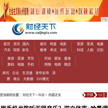
广告
首页
资讯
国内
娱乐
明星
电影
家居
家具
电器
汽车
导购
新车
教育
考试
本科
科技
人脸
识别
美食
菜谱
烹饪
时尚
美妆
瘦身
数码
电脑
手机
购物
电商
微店
商讯
企业
生活通
发布会场
消
费
商业
大数据
315爆光
您当前的位置 ：
财经天下
>
科技
> 内容正文