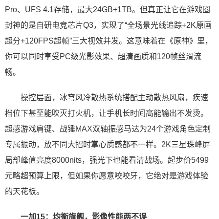
Pro、UFS 4.1存储，最大24GB+1TB。但真正让它在游戏圈
封神的是自研电竞芯片Q3，实现了“全场景光线追踪+2K原画
超分+120FPS超帧”三大视效并发。这意味着在《原神》里，
你可以同时享受PC级光影效果、超清画质和120帧丝滑流
畅。
操控层面，冰穹风冷散热系统搭配主动散热风扇，疾速
档位下甚至能吹灭打火机，让手机长时间高能输出不发烫。
超感游戏肩键、战锤MAX双轴振感马达为24个游戏角色定制
专属振动，放不同大招时掌心质感都不一样。2K三星珠峰屏
局部峰值亮度8000nits，强光下也能看清战场。起步价5499
元略超预算上限，但如果你愿意咬咬牙，它绝对是游戏体验
的天花板。
一加15：均衡旗舰，影像性能两不误