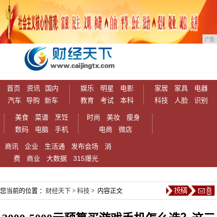
广告
首页
资讯
国内
娱乐
明星
电影
家居
家具
电器
汽车
导购
新车
教育
考试
本科
科技
人脸
识别
美食
菜谱
烹饪
时尚
美妆
瘦身
数码
电脑
手机
电商
微店
商讯
企业
生活通
发布会场
消
费
商业
大数据
315爆光
您当前的位置 ：
财经天下
>
科技
> 内容正文