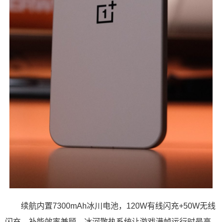
续航内置7300mAh冰川电池，120W有线闪充+50W无线
闪充，补能效率兼顾。冰河散热系统让游戏满帧运行时最高