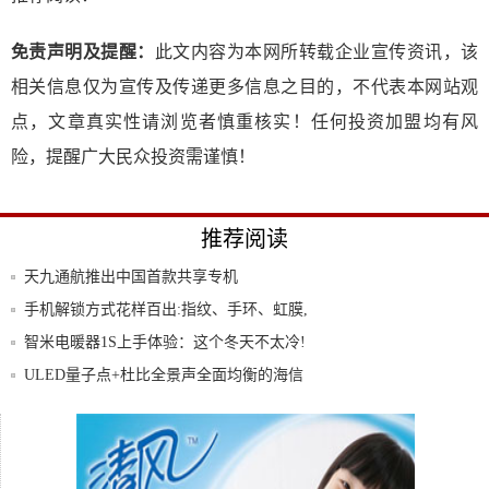
免责声明及提醒：
此文内容为本网所转载企业宣传资讯，该
相关信息仅为宣传及传递更多信息之目的，不代表本网站观
点，文章真实性请浏览者慎重核实！任何投资加盟均有风
险，提醒广大民众投资需谨慎！
推荐阅读
天九通航推出中国首款共享专机
手机解锁方式花样百出:指纹、手环、虹膜,
你最
智米电暖器1S上手体验：这个冬天不太冷!
ULED量子点+杜比全景声全面均衡的海信
E8
揭晓｜2018“礼好·泉州”海峡两岸工业礼品
天九共享携手导学号破解课外补习班难题