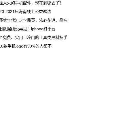
经大火的手机配件，现在到哪去了？
020-2021届海南线上公益邀请
逐梦年代》之李民英，沁心花道，品味
旧数据线说再见！iphone终于要
个免费、实用且冷门的工具类黑科技手
10款手机logo有99%的人都不