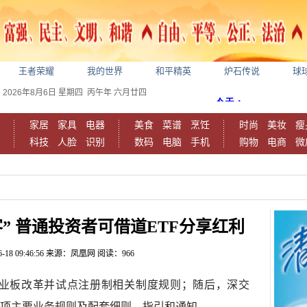
王者荣耀
我的世界
和平精英
炉石传说
球
2026年8月6日
星期四
丙午年 六月廿四
家居
家具
电器
美食
菜谱
烹饪
时尚
美妆
瘦
科技
人脸
识别
数码
电脑
手机
购物
电商
微
” 普通投资者可借道ETF分享红利
6-18 09:46:56
来源：凤凰网
阅读：966
创业板改革并试点注册制相关制度规则；随后，深交
项主要业务规则及配套细则、指引和通知。