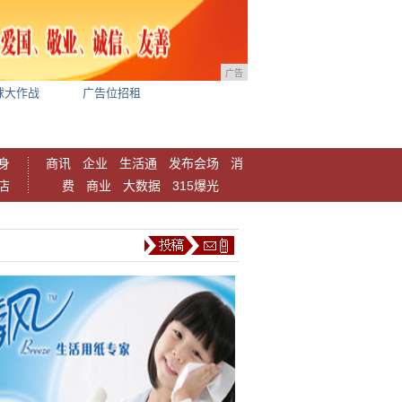
广告
球大作战
广告位招租
身
商讯
企业
生活通
发布会场
消
店
费
商业
大数据
315爆光