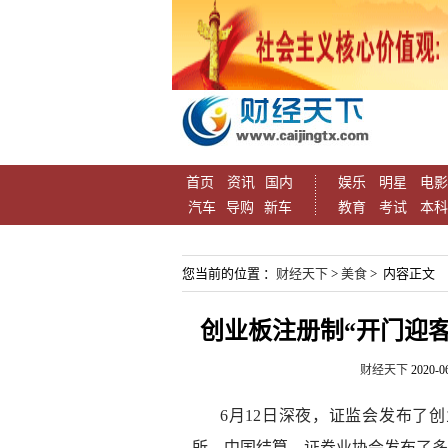
首页
资讯
国内
娱乐
明星
电影
汽车
导购
新车
教育
考试
本科
您当前的位置 ：
财经天下
>
美食
> 内容正文
创业板注册制“开门迎客
财经天下
2020-0
6月12日深夜，证监会发布了
所、中国结算、证券业协会发布了多