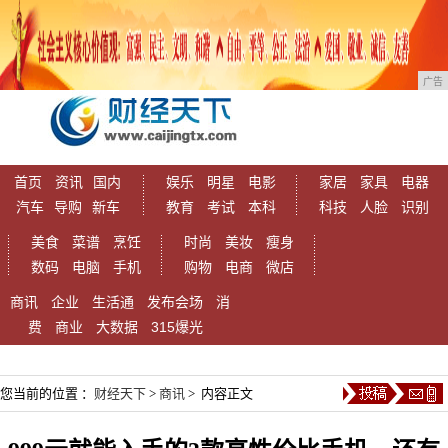
广告
首页
资讯
国内
娱乐
明星
电影
家居
家具
电器
汽车
导购
新车
教育
考试
本科
科技
人脸
识别
美食
菜谱
烹饪
时尚
美妆
瘦身
数码
电脑
手机
购物
电商
微店
商讯
企业
生活通
发布会场
消
费
商业
大数据
315爆光
您当前的位置 ：
财经天下
>
商讯
> 内容正文