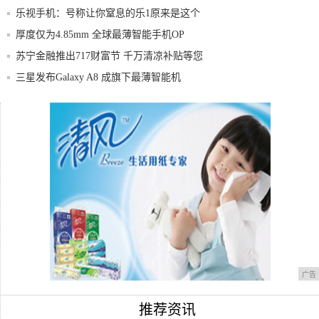
乐视手机：号称让你窒息的乐1原来是这个
样子
厚度仅为4.85mm 全球最薄智能手机OP
苏宁金融推出717财富节 千万清凉补贴等您
来
三星发布Galaxy A8 成旗下最薄智能机
你每天都用到了手机的哪些功能？反正我的
一天是
最流畅的十款安卓系统，华为只排第五
广告
推荐资讯