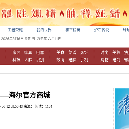
王者荣耀
我的世界
和平精英
炉石传说
球
2026年8月6日
星期四
丙午年 六月廿四
家居
家具
电器
美食
菜谱
烹饪
时尚
美妆
瘦
科技
人脸
识别
数码
电脑
手机
购物
电商
微
——海尔官方商城
-06-12 09:56:43
来源：
阅读：1164