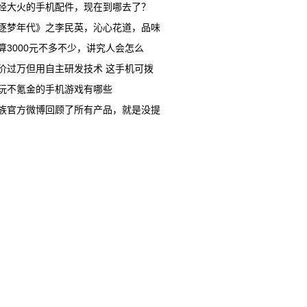
经大火的手机配件，现在到哪去了？
逐梦年代》之李民英，沁心花道，品味
算3000元不多不少，讲究人会怎么
价过万但用自主研发技术 这手机可拨
玩不氪金的手机游戏有哪些
族官方微博回顾了所有产品，就是没提