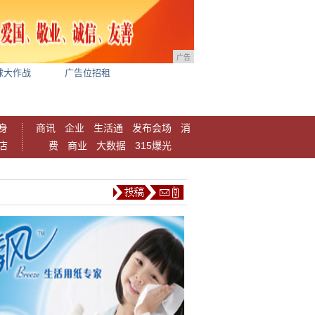
广告
球大作战
广告位招租
身
商讯
企业
生活通
发布会场
消
店
费
商业
大数据
315爆光