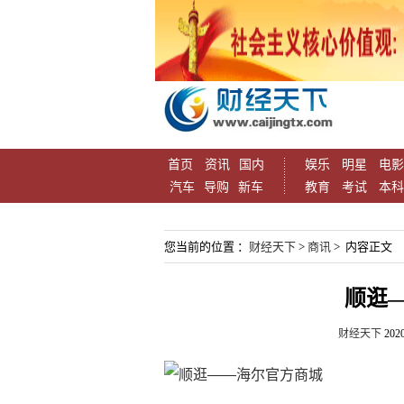
首页
资讯
国内
娱乐
明星
电影
汽车
导购
新车
教育
考试
本科
您当前的位置 ：
财经天下
>
商讯
> 内容正文
顺逛
财经天下
2020