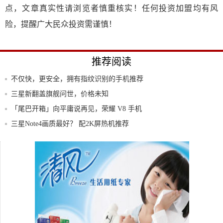
点，文章真实性请浏览者慎重核实！任何投资加盟均有风
险，提醒广大民众投资需谨慎！
推荐阅读
不仅快，更安全，拥有指纹识别的手机推荐
三星新翻盖旗舰问世，价格未知
「尾巴开箱」向平庸说再见，荣耀 V8 手机
三星Note4画质最好？ 配2K屏热机推荐
三星用心打造贴心的售后服务 提升用户的
使用体
额的神！百事可乐也要跨界做智能手机了！
第一款