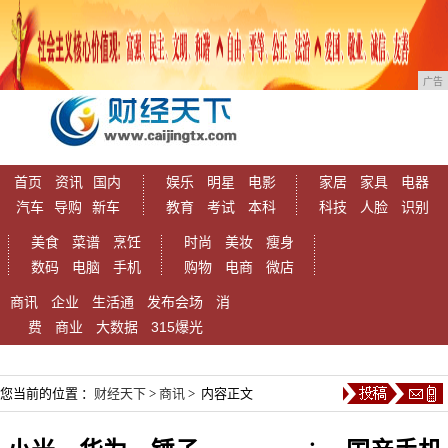
广告
首页
资讯
国内
娱乐
明星
电影
家居
家具
电器
汽车
导购
新车
教育
考试
本科
科技
人脸
识别
美食
菜谱
烹饪
时尚
美妆
瘦身
数码
电脑
手机
购物
电商
微店
商讯
企业
生活通
发布会场
消
费
商业
大数据
315爆光
您当前的位置 ：
财经天下
>
商讯
> 内容正文