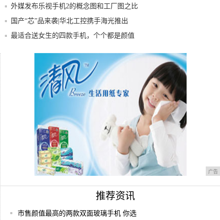
功能
外媒发布乐视手机2的概念图和工厂图之比
无边
国产“芯”品来袭|华北工控携手海光推出
MAT
最适合送女生的四款手机，个个都是颜值
派，拍照
往机身上镶钻这种事 手机能贴卡西欧
TR80S
全球十大手机品牌排名，中国亮了
广告
推荐资讯
市售颜值最高的两款双面玻璃手机 你选