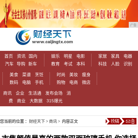
广告
首页
资讯
国内
娱乐
明星
电影
家居
家具
电器
汽车
导购
新车
教育
考试
本科
科技
人脸
识别
美食
菜谱
烹饪
时尚
美妆
瘦身
数码
电脑
手机
购物
电商
微店
商讯
企业
生活通
发布会场
消
费
商业
大数据
315爆光
您当前的位置 ：
财经天下
>
商讯
> 内容正文