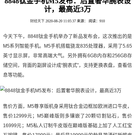
8848钛金手机M5发布：后置奢华腕表设
计，最高近3万
财经天下
2020-08-20 11:05:37
来源：
阅读：910
今天下午，8848钛金手机举办了新品发布会，这次推出的是
M5系列智能手机。M5手机搭载骁龙835处理器，采用了5.65
英寸显示屏，非常高端大气。另外拥有6GB内存和256GB存
储空间，背面的副屏设计成“腕表式”，支持更换表盘，查看信
息等功能。
售价方面，M5尊享版机身采用钛合金边框加欧洲进口牛皮，
售价12999元；M5巅峰版则多镶嵌了20颗切割钻石，售价
16999元；M5私人订制牛皮版在巅峰版基础上加了人工红宝