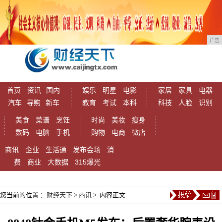
广告
首页
资讯
国内
娱乐
明星
电影
家居
家具
电器
汽车
导购
新车
教育
考试
本科
科技
人脸
识别
美食
菜谱
烹饪
时尚
美妆
瘦身
数码
电脑
手机
购物
电商
微店
商讯
企业
生活通
发布会场
消
费
商业
大数据
315爆光
您当前的位置 ：
财经天下
>
商讯
> 内容正文