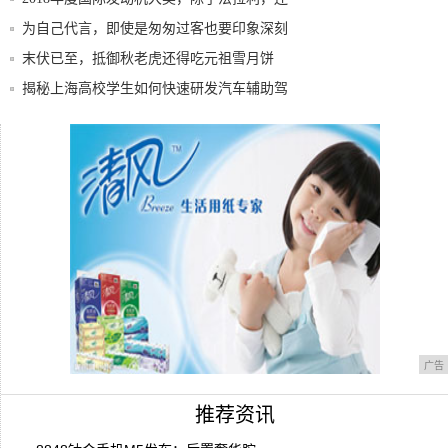
有
为自己代言，即使是匆匆过客也要印象深刻
末伏已至，抵御秋老虎还得吃元祖雪月饼
揭秘上海高校学生如何快速研发汽车辅助驾
驶系统
不是小米也不是一加，这个品牌才是“刷机
神器”
送她元祖梦蛋糕，七夕表白更甜蜜！
广告
推荐资讯