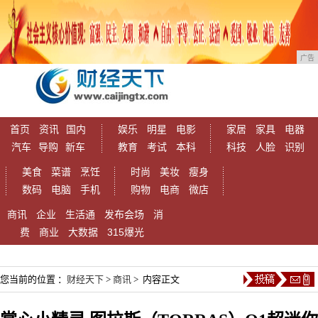
广告
首页
资讯
国内
娱乐
明星
电影
家居
家具
电器
汽车
导购
新车
教育
考试
本科
科技
人脸
识别
美食
菜谱
烹饪
时尚
美妆
瘦身
数码
电脑
手机
购物
电商
微店
商讯
企业
生活通
发布会场
消
费
商业
大数据
315爆光
您当前的位置 ：
财经天下
>
商讯
> 内容正文