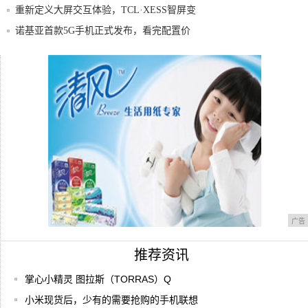
协同
重新定义大屏交互体验，TCL·XESS智屏变
诺基亚首款5G手机正式发布，看完配置价
格后，
准备入手奇瑞5X,这车值不值得购买?
MP3被手机淘汰了？其实它比你们想象中，
活得
广告
推荐资讯
掌心小精灵 图拉斯（TORRAS）Q
小米现货后，少有的需要抢购的手机联想