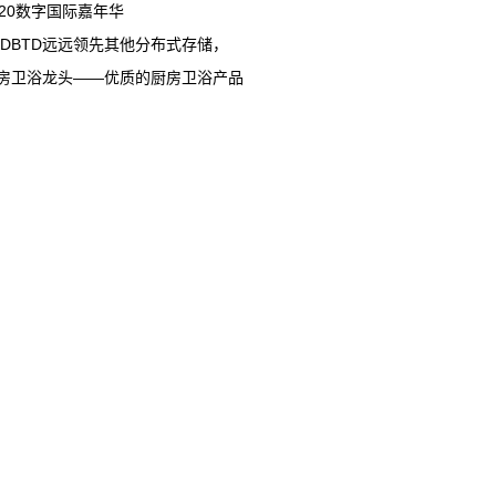
020数字国际嘉年华
TDBTD远远领先其他分布式存储，
房卫浴龙头——优质的厨房卫浴产品