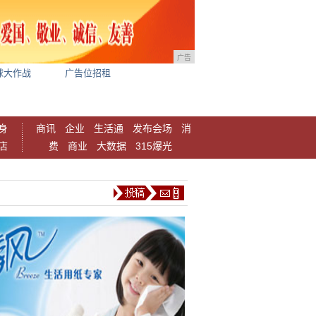
广告
球大作战
广告位招租
身
商讯
企业
生活通
发布会场
消
店
费
商业
大数据
315爆光