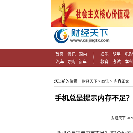
首页
资讯
国内
娱乐
明星
电影
汽车
导购
新车
教育
考试
本科
您当前的位置 ：
财经天下
>
商讯
> 内容正文
手机总是提示内存不足？
财经天下
2021