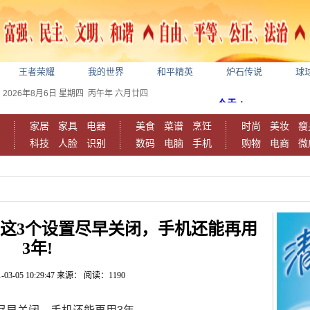
王者荣耀
我的世界
和平精英
炉石传说
球
2026年8月6日
星期四
丙午年 六月廿四
家居
家具
电器
美食
菜谱
烹饪
时尚
美妆
瘦
科技
人脸
识别
数码
电脑
手机
购物
电商
微
这3个设置尽早关闭，手机还能再用
3年!
-03-05 10:29:47
来源：
阅读：1190