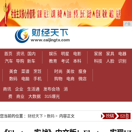
广告
首页
资讯
国内
娱乐
明星
电影
家居
家具
电器
汽车
导购
新车
教育
考试
本科
科技
人脸
识别
美食
菜谱
烹饪
时尚
美妆
瘦身
数码
电脑
手机
购物
电商
微店
商讯
企业
生活通
发布会场
消
费
商业
大数据
315爆光
您当前的位置 ：
财经天下
>
数码
> 内容正文