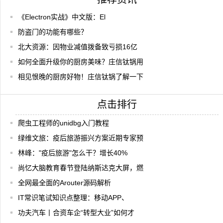
《Electron实战》中文版：El
防盗门的功能有哪些？
北大资源：因物业减值拨备致亏损16亿
如何全面升级你的厨房美味？庄信钛锅用
相见恨晚的厨房好物！庄信钛锅了解一下
点击排行
爬虫工程师的unidbg入门教程
绿维文旅：疫后旅游振兴方案近期专家预
林峰："疫后旅游"怎么干？增长40%
尚忆大脑教育春节登陆纳斯达克大屏，燃
全网最全面的Arouter源码解析
IT常识笔试知识点整理：移动APP、
功夫汽车丨合资车企“转型大业”如何才