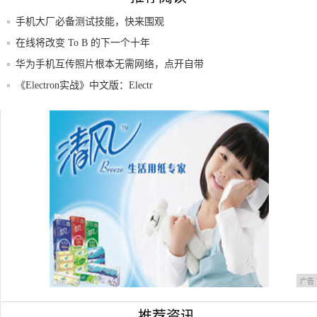
手机大厂必备测试技能，快来围观
在线将改变 To B 的下一个十年
华为手机互传照片根本无需网络，点开自带
Hua
《Electron实战》中文版：Electr
当有一天陪伴你的宠物，变成一个网球，也
很好玩
佳格天地获华为开发者大赛2020（Cloud
广告
推荐资讯