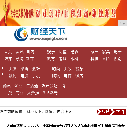
广告
首页
资讯
国内
娱乐
明星
电影
家居
家具
电器
汽车
导购
新车
教育
考试
本科
科技
人脸
识别
美食
菜谱
烹饪
时尚
美妆
瘦身
数码
电脑
手机
购物
电商
微店
商讯
企业
生活通
发布会场
消
费
商业
大数据
315爆光
您当前的位置 ：
财经天下
>
数码
> 内容正文