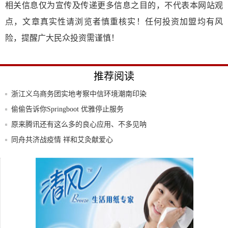
相关信息仅为宣传及传递更多信息之目的，不代表本网站观
点，文章真实性请浏览者慎重核实！任何投资加盟均有风
险，提醒广大民众投资需谨慎！
推荐阅读
浙江义乌商务团实地考察中信环境潮南印染
中心项
偷偷告诉你Springboot 优雅停止服务
原来腾讯还有这么多的良心应用、不多见呐
lt;
同舟共济战疫情 祥和艾灸献爱心
全新Jeep⁺指南者加料上市！多项优惠等你
来
保温杯是中年代名词？JOINXIN红人杯刷新