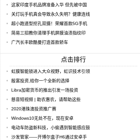
这家印度手机品牌准备入华 但先被中国
关灯玩手机真会导致永久失明？健康连线
超小跑道型挖孔双摄！荣耀首款5G手机
简易三招教你清理手机屏膜油渍指纹印
广汽长丰欧酷曼打造首款轿车
点击排行
虹膜智能锁进入大众视野，虹识技术引领
殷富投资,给你一个全新的选择
Libra加密货币的推出引发一场投资
慈音短视频 | 助农惠农，请帮助这些
2020港珠澳投资推广赛
Windows10无处不在，现在安卓
电动车防盗新科技，小偷遇到智能感应鼓
沙发管家——开博尔盒子H6通过安卓手