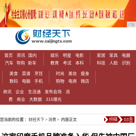
广告
首页
资讯
国内
娱乐
明星
电影
家居
家具
电器
汽车
导购
新车
教育
考试
本科
科技
人脸
识别
美食
菜谱
烹饪
时尚
美妆
瘦身
数码
电脑
手机
购物
电商
微店
商讯
企业
生活通
发布会场
消
费
商业
大数据
315爆光
您当前的位置 ：
财经天下
>
消费
> 内容正文