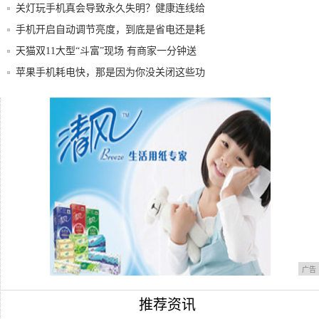
关灯玩手机真会导致永久失明？健康连线给
你权威
手机开启自动调节亮度，到底是省电还是耗
电？内
天猫双11大型“斗富”现场 有商家一分钟送
苹果手机耗电快，那是因为你没关闭这些功
能
最新手机批发报价表出来了！快来看看有没
有你们
iPhone7运行WindowsXP 流畅度
广告
推荐资讯