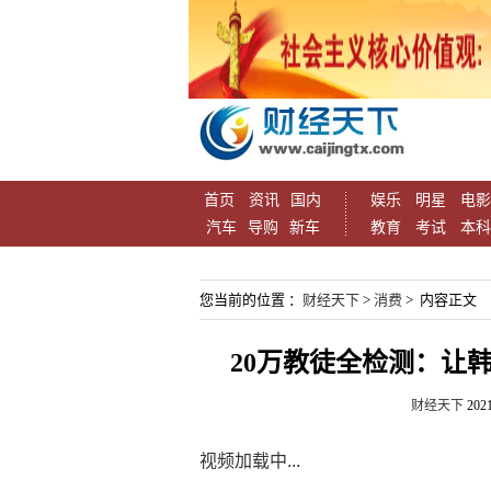
首页
资讯
国内
娱乐
明星
电影
汽车
导购
新车
教育
考试
本科
您当前的位置 ：
财经天下
>
消费
> 内容正文
20万教徒全检测：让韩
财经天下
2021
视频加载中...