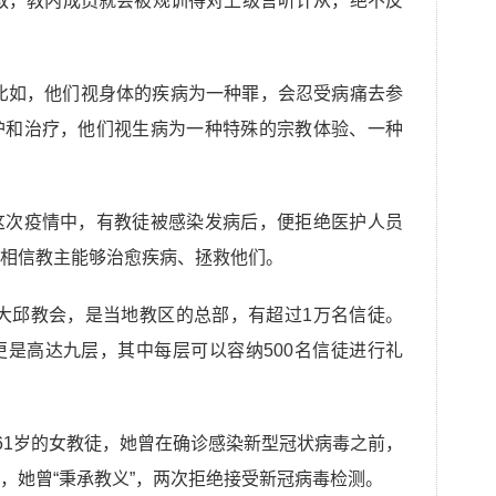
教，教内成员就会被规训得对上级言听计从，绝不反
”。比如，他们视身体的疾病为一种罪，会忍受病痛去参
护和治疗，他们视生病为一种特殊的宗教体验、一种
这次疫情中，有教徒被感染发病后，便拒绝医护人员
相信教主能够治愈疾病、拯救他们。
地”大邱教会，是当地教区的总部，有超过1万名信徒。
是高达九层，其中每层可以容纳500名信徒进行礼
位61岁的女教徒，她曾在确诊感染新型冠状病毒之前，
，她曾“秉承教义”，两次拒绝接受新冠病毒检测。