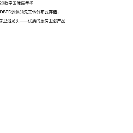
020数字国际嘉年华
TDBTD远远领先其他分布式存储，
房卫浴龙头——优质的厨房卫浴产品