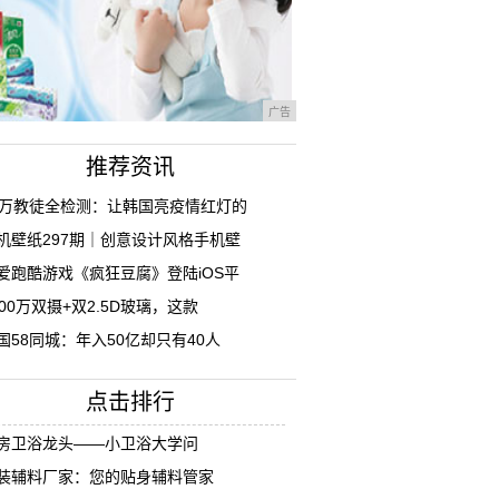
广告
推荐资讯
0万教徒全检测：让韩国亮疫情红灯的
机壁纸297期｜创意设计风格手机壁
爱跑酷游戏《疯狂豆腐》登陆iOS平
200万双摄+双2.5D玻璃，这款
国58同城：年入50亿却只有40人
点击排行
房卫浴龙头——小卫浴大学问
装辅料厂家：您的贴身辅料管家