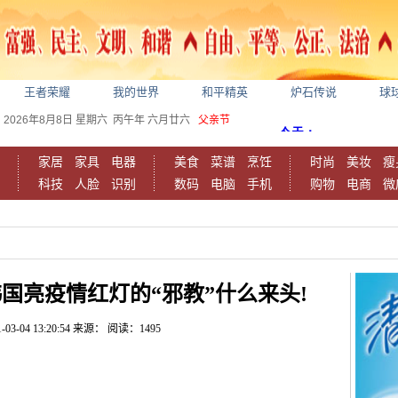
王者荣耀
我的世界
和平精英
炉石传说
球
2026年8月8日
星期六
丙午年 六月廿六
父亲节
家居
家具
电器
美食
菜谱
烹饪
时尚
美妆
瘦
科技
人脸
识别
数码
电脑
手机
购物
电商
微
国亮疫情红灯的“邪教”什么来头!
-03-04 13:20:54
来源：
阅读：1495