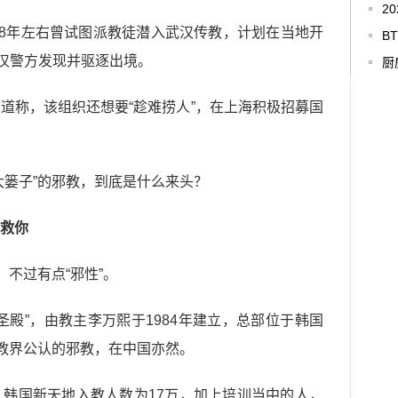
2
18年左右曾试图派教徒潜入武汉传教，计划在当地开
B
武汉警方发现并驱逐出境。
厨
道称，该组织还想要“趁难捞人”，在上海积极招募国
大篓子”的邪教，到底是什么来头？
会救你
，不过有点“邪性”。
圣殿”，由教主李万熙于1984年建立，总部位于韩国
督教界公认的邪教，在中国亦然。
韩国新天地入教人数为17万，加上培训当中的人，