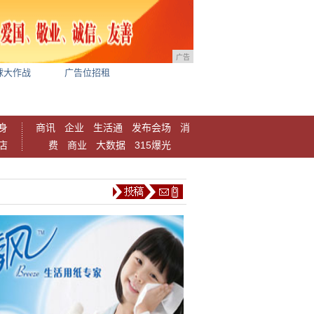
广告
球大作战
广告位招租
身
商讯
企业
生活通
发布会场
消
店
费
商业
大数据
315爆光