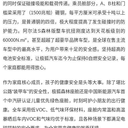
的同时保证碰撞吸能和载荷传递。乘员舱部分，A、B柱和门
槛梁采用了（1500兆帕）硼钢，每平方厘米可承受十吨以上
的压力，是普通钢的四倍，极大程度提高了发生碰撞时的防
护能力。阿尔法S森林版整车抗扭刚度达到天花板级别的
60000N.m/°，甚至超越了超豪华品牌车型，是全球在售主流
车型中的最高水平，为用户带来十足的安全感。坚持超高的
电池安全标准，让极狐汽车迄今为止保持0自燃安全记录，每
个家庭都能用得放心。
作为家庭核心成员，孩子的健康安全是头等大事。除了堪比
公路“装甲车”的安全性，极狐森林座舱还是中国新能源汽车首
个中汽研认证儿童优先绿色座舱，时刻呵护小朋友的出行健
康。全车采用低VOC、低气味环保材料，座舱内常温和高温
暴晒后车内VOC和气味均优于标准，且各种场景下都满足电