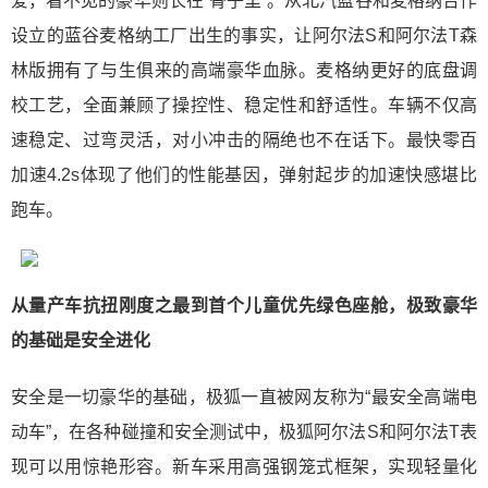
爱，看不见的豪华则长在“骨子里”。从北汽蓝谷和麦格纳合作
设立的蓝谷麦格纳工厂出生的事实，让阿尔法S和阿尔法T森
林版拥有了与生俱来的高端豪华血脉。麦格纳更好的底盘调
校工艺，全面兼顾了操控性、稳定性和舒适性。车辆不仅高
速稳定、过弯灵活，对小冲击的隔绝也不在话下。最快零百
加速4.2s体现了他们的性能基因，弹射起步的加速快感堪比
跑车。
从量产车抗扭刚度之最到首个儿童优先绿色座舱，极致豪华
的基础是安全进化
安全是一切豪华的基础，极狐一直被网友称为“最安全高端电
动车”，在各种碰撞和安全测试中，极狐阿尔法S和阿尔法T表
现可以用惊艳形容。新车采用高强钢笼式框架，实现轻量化