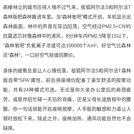
高楼林立的城市压得人喘不过气来，极狐阿尔法S和阿尔法T
森林版把森林搬进车里。当“森林氧吧”模式开启，车机显示出
森林画面，林中的声音在耳边回荡，空气经过PM2.5+CN95
抗菌滤芯好像森林中的清风，8分钟车内PM2.5降至15以下，
“森林氧吧”负氧离子浓度可达100000个/cm³，好空气比森林
还“森林”，一口好空气就值回票价。
身体的疲惫总是让人心情低落，极狐阿尔法S和阿尔法T森林
版自带“SPA”属性，前后排座椅均配备了豪华舒适的按摩功
能，共有24种模式可选。无论是你久坐办公室后的肩颈疲
劳，或是伴侣忙碌一天后的背痛，还是父母长途旅程中的腰
酸，你一句话就能开启座椅按摩，人手般的触感和力道让人
顿时放松下来。除此之外，座椅加热、通风功能自然也不会
缺席。