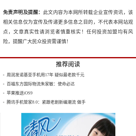
免责声明及提醒：
此文内容为本网所转载企业宣传资讯，该
相关信息仅为宣传及传递更多信息之目的，不代表本网站观
点，文章真实性请浏览者慎重核实！任何投资加盟均有风
险，提醒广大民众投资需谨慎！
推荐阅读
周润发诺基亚手机用17年 疑似最老款千元
机
百福东方国际物流朱家敏：使命必达
苹果推送iOS9
腾讯手机管家8.0：紧跟老剧新编潮流 做手
机
连续15年销量第一的手机帝国为何衰败？!
华为4月21日发布荣耀畅想7Plus