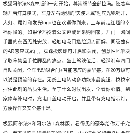
极狐阿尔法S森林版的一刻开始，尊崇细节全部拉满。随着车
辆开启灯舞模式，车身左右两侧的“天使之翼”迎宾光毯铺开，
大灯、尾灯和发光logo也在欢迎你到来，上车前走红毯的幸
福你懂的。如果恰巧拎着公文包或是采购回家，开门一瞬间
手里的东西无处安放，轻触电吸门尴尬迎刃而解。同级独有
的AR感应式尾门，脚踩投影即可开启和关闭，创意性地解决
了取拿物品手忙脚乱的痛点。坐上驾驶位后，轻踩刹车四门
自动关闭，全车电动吸合门+智能感应的豪华感，在20万级可
以说是顶流的存在。无感上电转动多功能水晶旋钮，稳稳拿
捏住此刻的品质生活。至于什么时候出发，全看你心情。到
家停车补电时，充电口盖电动开启，并且带有充电指示灯，
方便操作又安全感十足。
极狐阿尔法S和阿尔法T森林版，看得见的豪华给你万千宠