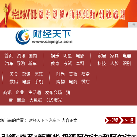
广告
首页
资讯
国内
娱乐
明星
电影
家居
家具
电器
汽车
导购
新车
教育
考试
本科
科技
人脸
识别
美食
菜谱
烹饪
时尚
美妆
瘦身
数码
电脑
手机
购物
电商
微店
商讯
企业
生活通
发布会场
消
费
商业
大数据
315爆光
您当前的位置 ：
财经天下
>
汽车
> 内容正文