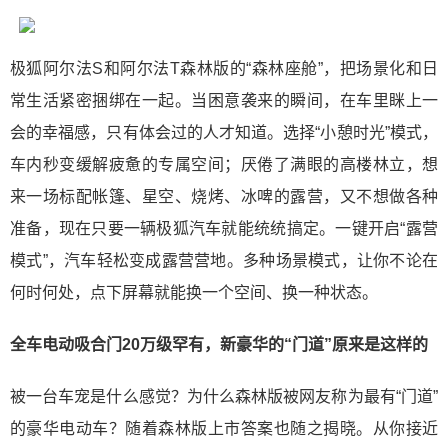
极狐阿尔法S和阿尔法T森林版的“森林座舱”，把场景化和日
常生活紧密捆绑在一起。当困意袭来的瞬间，在车里眯上一
会的幸福感，只有体会过的人才知道。选择“小憩时光”模式，
车内秒变缓解疲惫的专属空间；厌倦了满眼的高楼林立，想
来一场标配帐篷、星空、烧烤、冰啤的露营，又不想做各种
准备，现在只要一辆极狐汽车就能统统搞定。一键开启“露营
模式”，汽车轻松变成露营营地。多种场景模式，让你不论在
何时何处，点下屏幕就能换一个空间、换一种状态。
全车电动吸合门20万级罕有，新豪华的“门道”原来是这样的
被一台车宠是什么感觉？为什么森林版被网友称为最有“门道”
的豪华电动车？随着森林版上市答案也随之揭晓。从你接近