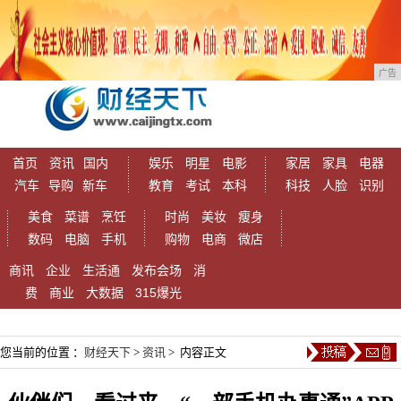
广告
首页
资讯
国内
娱乐
明星
电影
家居
家具
电器
汽车
导购
新车
教育
考试
本科
科技
人脸
识别
美食
菜谱
烹饪
时尚
美妆
瘦身
数码
电脑
手机
购物
电商
微店
商讯
企业
生活通
发布会场
消
费
商业
大数据
315爆光
您当前的位置 ：
财经天下
>
资讯
> 内容正文