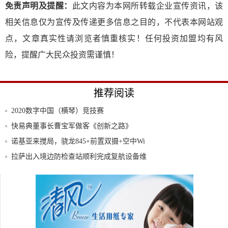
免责声明及提醒：
此文内容为本网所转载企业宣传资讯，该
相关信息仅为宣传及传递更多信息之目的，不代表本网站观
点，文章真实性请浏览者慎重核实！任何投资加盟均有风
险，提醒广大民众投资需谨慎！
推荐阅读
2020数字中国（横琴）竞技赛
快易典董事长曹宝军做客《创新之路》
诺基亚来搅局，骁龙845+前置双摄+空中Wi
拉萨出入境边防检查站顺利完成复航设备维
护工作
不同的场景不知道用什么测光模式？详细为
你介绍
华为Mate30系列开启EMUI10.1升级