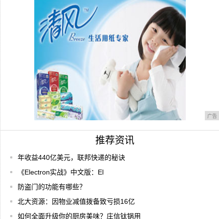
机可提
相见恨晚的厨房好物！庄信钛锅了解一下
广告
推荐资讯
年收益440亿美元，联邦快递的秘诀
《Electron实战》中文版：El
防盗门的功能有哪些？
北大资源：因物业减值拨备致亏损16亿
如何全面升级你的厨房美味？庄信钛锅用