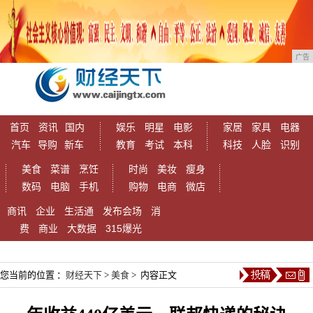
广告
首页
资讯
国内
娱乐
明星
电影
家居
家具
电器
汽车
导购
新车
教育
考试
本科
科技
人脸
识别
美食
菜谱
烹饪
时尚
美妆
瘦身
数码
电脑
手机
购物
电商
微店
商讯
企业
生活通
发布会场
消
费
商业
大数据
315爆光
您当前的位置 ：
财经天下
>
美食
> 内容正文