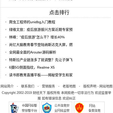
点击排行
爬虫工程师的unidbg入门教程
绿维文旅：疫后旅游振兴方案近期专家预
林峰："疫后旅游"怎么干？增长40%
尚忆大脑教育春节登陆纳斯达克大屏，燃
全网最全面的Arouter源码解析
特斯拉产业链涨多了就调整？先让子弹飞
6摄5G侧面指纹，Realme X5
读书郎教育直播平板——揭秘受学生和家
网站简介
-
联系我们
-
营销服务
-
老版地图
-
版权声明
-
网站地图
Copyright.2002-2019
财经天下
版权所有 本网拒绝一切非法行为 欢迎监督举
报 如有错误信息 欢迎纠正