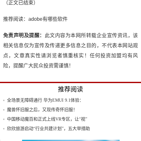
（正文已结束）
推荐阅读：
adobe有哪些软件
免责声明及提醒：
此文内容为本网所转载企业宣传资讯，该
相关信息仅为宣传及传递更多信息之目的，不代表本网站观
点，文章真实性请浏览者慎重核实！任何投资加盟均有风
险，提醒广大民众投资需谨慎！
推荐阅读
全场景无障碍通行 华为EMUI 9.1体验：
魔兽怀旧服之后，又现传奇怀旧服！
中国移动魔百和正式上线VR专区，让“视”
界浸
欣欣旅游启动“行业共建计划”，五大举措助
力文
缓解全球呼吸机短缺，华北工控嵌入式计算