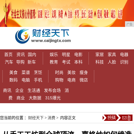
广告
首页
资讯
国内
娱乐
明星
电影
家居
家具
电器
汽车
导购
新车
教育
考试
本科
科技
人脸
识别
美食
菜谱
烹饪
时尚
美妆
瘦身
数码
电脑
手机
购物
电商
微店
商讯
企业
生活通
发布会场
消
费
商业
大数据
315爆光
您当前的位置 ：
财经天下
>
消费
> 内容正文