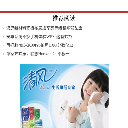
推荐阅读
汉思新材料积极布局进军高等级智能驾驶应
用场景
安卓系统不换手机体验WP？这有妙招
再打脸?红米K30Pro拍照DXO分数仅12
举家齐欢乐，联想Horizon 2e 平板一
快准车服八周年：突破边界，持续成长！新
联合创
苹果中国官网推出Mac以旧换新活动