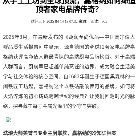
从手工工坊到全球顶流，嘉格纳如何缔造
顶奢家电品牌传奇？
财经天下
2025-04-14 18:07:32
来源：
阅读：905
2025年3月，在最新发布的《胡润至尚优品—中国高净值人
群品质生活报告》中显示，源自德国的全球顶奢家电品牌嘉
格纳获评高净值人群最青睐的高端厨电品牌榜首。对于高端
人群而言，厨房早已超越单纯烹饪的边界，成为融合生活美
学与社交体验的核心空间。自1683年诞生于德国黑森林的一
间铁匠工坊起，嘉格纳这个以铁砧敲响传奇的品牌，如何将
火焰淬炼的初心铸成跨越世纪的经典？让我们回溯时光的脉
络，探寻藏在每寸金属光泽里的坚守与突破。
珐琅大师美誉与专业主厨掌舵，嘉格纳的冷知识档案