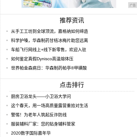
广告
推荐资讯
从手工工坊到全球顶流，嘉格纳如何缔造
科学护嗓，华森制药甘桔冰梅片助您远离
车船飞行网线上+线下新零售，欢迎入驻
如何鉴定真假Dynisco高温熔体压
世界帕金森病日：华森制药帕亭®甲磺酸
点击排行
厨房卫浴龙头——小卫浴大学问
这个春天，用一场高质量露营重拾对生活
警惕！为老年人筑起反诈防线
服装辅料厂家：您的贴身辅料管家
2020数字国际嘉年华