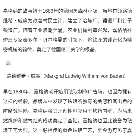
嘉格纳的故事始于1683年的德国黑森林小镇，当地首领路德
维希・威廉为改善村民生计，建立了冶炼厂、锤锻厂和钉子
锻造厂。随着工业浪潮奔涌，农业机械制造兴起，嘉格纳在
炉灶专家泰多尔・贝尔格曼的引领下，将铁匠的锤音化为精
密机械的韵律，奠定了德国精工美学的根基。
路德维希・威廉（Markgraf Ludwig Wilhelm von Baden）
早在1880年，嘉格纳就开始用珐琅制作广告牌，也因为拥有
这样的经验，品牌从中发现了珐琅所独有的美感和其出色的
防腐蚀性能。嘉格纳将其开创性地应用于烤箱内壁，为后来
燃煤炉和燃气灶的成功奠定了基础，嘉格纳也因此被誉为珐
琅工艺大师。这一脉相传的蓝色珐琅工艺，至今仍可见于嘉