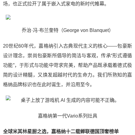
场，也正式拉开了属于嵌入式家电的新时代帷幕。
乔治·冯·布兰奎特（George von Blanquet）
20世纪60年代，嘉格纳引入古典现代主义的核心——包豪斯
设计理念，崇尚包豪斯所倡导的简洁与客观，传承“形式遵循
功能”，于形式与功能中苛求完美，帮助产品既承载着德式极
简的设计精髓，又焕发超越时代的生命力。我们所熟知的嘉
格纳品牌标识也在此时诞生，并沿用至今。
嘉格纳第一代Vario系列灶具
全球米其林星厨之选，嘉格纳十二载蝉联德国顶奢榜单