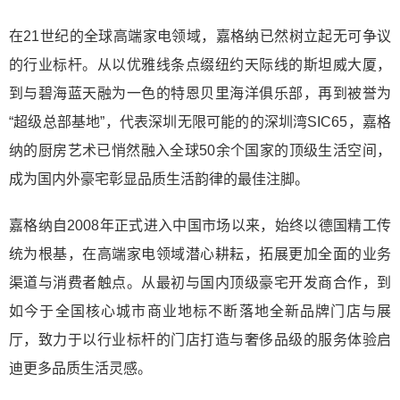
在21世纪的全球高端家电领域，嘉格纳已然树立起无可争议
的行业标杆。从以优雅线条点缀纽约天际线的斯坦威大厦，
到与碧海蓝天融为一色的特恩贝里海洋俱乐部，再到被誉为
“超级总部基地”，代表深圳无限可能的的深圳湾SIC65，嘉格
纳的厨房艺术已悄然融入全球50余个国家的顶级生活空间，
成为国内外豪宅彰显品质生活韵律的最佳注脚。
嘉格纳自2008年正式进入中国市场以来，始终以德国精工传
统为根基，在高端家电领域潜心耕耘，拓展更加全面的业务
渠道与消费者触点。从最初与国内顶级豪宅开发商合作，到
如今于全国核心城市商业地标不断落地全新品牌门店与展
厅，致力于以行业标杆的门店打造与奢侈品级的服务体验启
迪更多品质生活灵感。